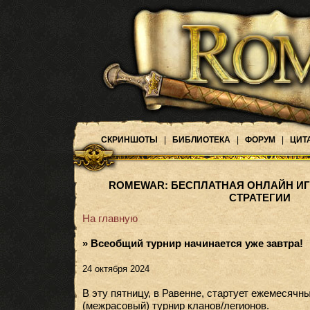
СКРИНШОТЫ
|
БИБЛИОТЕКА
|
ФОРУМ
|
ЦИТ
ROMEWAR: БЕСПЛАТНАЯ ОНЛАЙН ИГ
СТРАТЕГИИ
На главную
» Всеобщий турнир начинается уже завтра!
24 октября 2024
В эту пятницу, в Равенне, стартует ежемесяч
(межрасовый) турнир кланов/легионов.