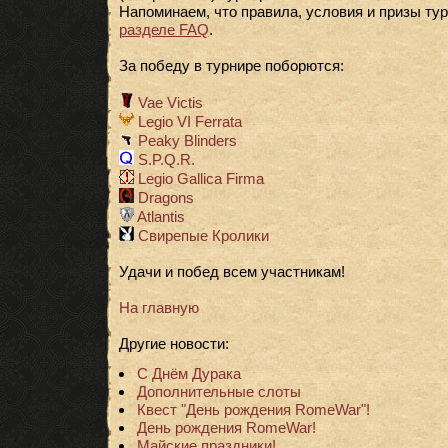
Напоминаем, что правила, условия и призы ту
разделе FAQ
.
За победу в турнире поборются:
Vae Victis
Legio VI Ferrata
Peaky Blinders
S.P.Q.R.
Legio Gallica Firma
Dragons
Atlantis
Свирепые Кролики
Удачи и побед всем участникам!
На главную
Другие новости:
С Днём Дурака
Дополнительные слоты
Квест "День рождения RomeWar"!
День рождения RomeWar!
Майские праздники!