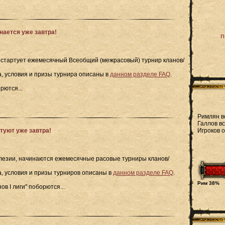
нается уже завтра!
п
е, стартует ежемесячный Всеобщий (межрасовый) турнир кланов/
, условия и призы турнира описаны в
данном разделе FAQ
.
рются...
Римлян в
Галлов вс
Игроков 
туют уже завтра!
 Алезии, начинаются ежемесячные расовые турниры кланов/
, условия и призы турниров описаны в
данном разделе FAQ
.
Рим 38%
ов I лиги" поборются...