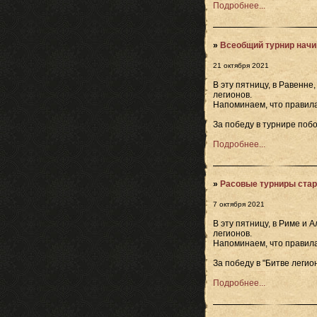
Подробнее...
»
Всеобщий турнир начи
21 октября 2021
В эту пятницу, в Равенн
легионов.
Напоминаем, что правила
За победу в турнире побо
Подробнее...
»
Расовые турниры стар
7 октября 2021
В эту пятницу, в Риме и
легионов.
Напоминаем, что правила
За победу в "Битве легион
Подробнее...