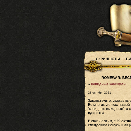
СКРИНШОТЫ
|
БИ
ROMEWAR: БЕС
»
Ковидные каникулы.
28 октября 2021
Здравствуйте, уважаемые 
Во многих уголках нашей
"ковидные выходные", а 
единства
!
В связи с этим, с
29 октяб
следующие бонусы и акци