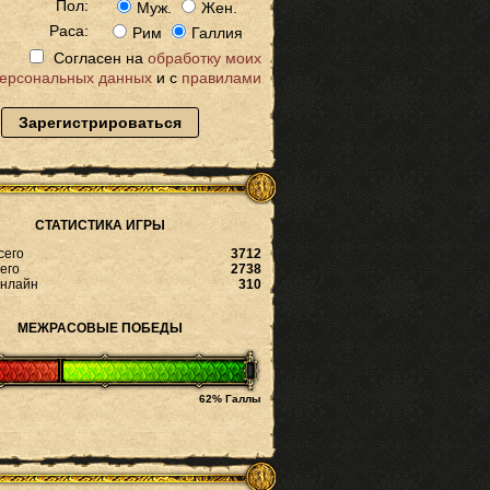
Пол:
Муж.
Жен.
Раса:
Рим
Галлия
Согласен на
обработку моих
ерсональных данных
и с
правилами
Зарегистрироваться
СТАТИСТИКА ИГРЫ
сего
3712
его
2738
онлайн
310
МЕЖРАСОВЫЕ ПОБЕДЫ
62% Галлы