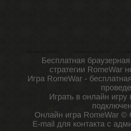
Бесплатная браузерная
стратегии RomeWar не
Игра RomeWar - бесплатная
проведе
Играть в онлайн игру
подключен
Онлайн игра RomeWar © C
E-mail для контакта с ад