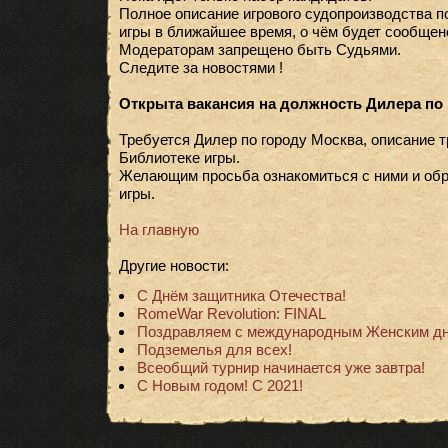
Полное описание игрового судопроизводства п
игры в ближайшее время, о чём будет сообщен
Модераторам запрещено быть Судьями.
Следите за новостями !
Открыта вакансия на должность Дилера по 
Требуется Дилер по городу Москва, описание т
Библиотеке игры.
Желающим просьба ознакомиться с ними и об
игры.
На главную
Другие новости:
С Днём защитника Отечества!
RomeWar Revolution: FINAL
Поздравляем с международным Женским дн
Подземелья для всех!
Всеобщий турнир начинается уже завтра!
С Новым годом! С 2021!