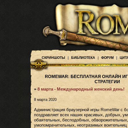
СКРИНШОТЫ
|
БИБЛИОТЕКА
|
ФОРУМ
|
ЦИТ
ROMEWAR: БЕСПЛАТНАЯ ОНЛАЙН ИГ
СТРАТЕГИИ
»
8 марта - Международный женский день!
8 марта 2020
Администрация браузерной игры RomeWar с б
поздравляет всех наших красивых, добрых, ум
обаятельных, бесподобных, обворожительных
умопомрачительных, неотразимых воительниц