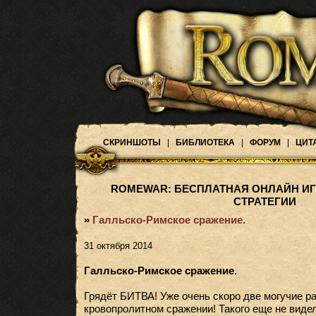
СКРИНШОТЫ
|
БИБЛИОТЕКА
|
ФОРУМ
|
ЦИТ
ROMEWAR: БЕСПЛАТНАЯ ОНЛАЙН ИГ
СТРАТЕГИИ
»
Галльско-Римское сражение.
31 октября 2014
Галльско-Римское сражение.
Грядёт БИТВА! Уже очень скоро две могучие р
кровопролитном сражении! Такого еще не виде