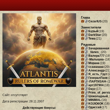
Глава
CezarIUS
(20)
Заместители
Бурый
(19)
DarkStar
(20)
Тема
(21)
Рядовые
Зачарованная
_Vanes_
(20)
Валера777
(19
-Малышка-
(18
Морана
(19)
ссаашшаа
(20)
Александр
(21
Я_есть_Грут
(
ГенералПанк
(
-ПАРТИЗАН-
(
арт197904
(18)
Dayz
(17)
Prins_of_persi
Сайт: отсутствует
Шоколадный_
MINIMAL
(16)
Дата регистрации: 28.11.2007
KOJIO6OK
(18)
Одиссей
(17)
Действующие бонусы: