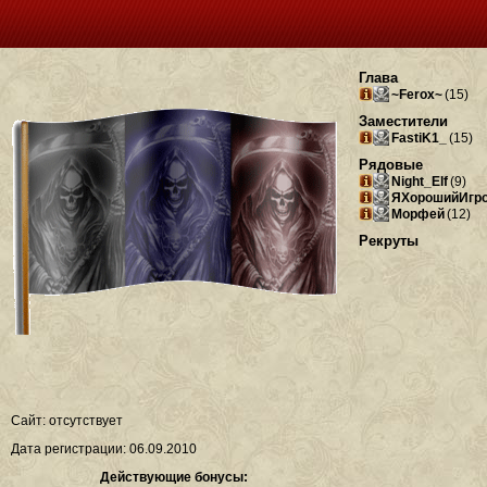
Глава
~Ferox~
(15)
Заместители
FastiK1_
(15)
Рядовые
Night_Elf
(9)
ЯХорошийИгр
Морфей
(12)
Рекруты
Сайт: отсутствует
Дата регистрации: 06.09.2010
Действующие бонусы: