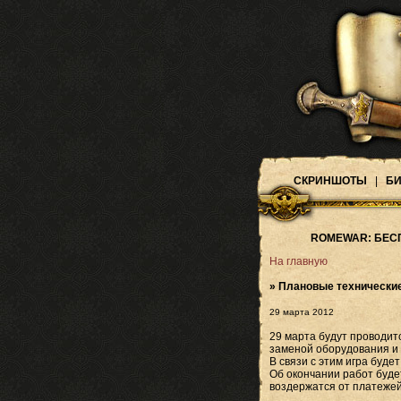
СКРИНШОТЫ
|
БИ
ROMEWAR: БЕС
На главную
» Плановые технические
29 марта 2012
29 марта будут проводит
заменой оборудования и 
В связи с этим игра буде
Об окончании работ буде
воздержатся от платеже