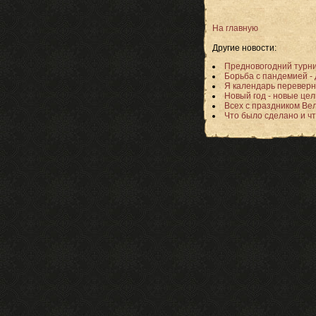
На главную
Другие новости:
Предновогодний турн
Борьба с пандемией -
Я календарь переверну
Новый год - новые цел
Всех с праздником Ве
Что было сделано и ч