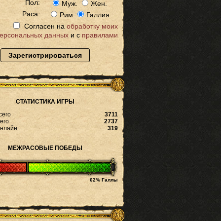
Пол:
Муж.
Жен.
Раса:
Рим
Галлия
Согласен на
обработку моих
ерсональных данных
и с
правилами
Зарегистрироваться
СТАТИСТИКА ИГРЫ
сего
3711
его
2737
онлайн
319
МЕЖРАСОВЫЕ ПОБЕДЫ
62% Галлы