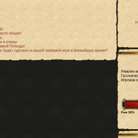
п
ир
 дело общее!
...
и и планы
ликой Победы!
то будет сделано в нашей любимой игре в ближайшее время?
Римлян в
Галлов вс
Игроков 
Рим 38%