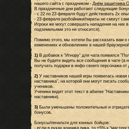
нашего сайта с праздником -
Днём защитника О
В праздничные дни работают следующие бону
- с 22 по 23 февраля будут действовать 2х опы
- 23 февраля разбойники/пираты не смогут сами
Игроки же могут совершать нападения на них в
подземельями это не относится).
Помимо этого, мы хотели бы рассказать вам о
изменениях и обновлениях в нашей браузерной
1)
В добавок к "Игнору" для чата появился "Пол
Вы не будете видеть все сообщения в чате (а н
получать подарки в инфо своего персонажа от
2)
У наставников нашей игры появилась новая 
наставника", на которой они могут писать соо
учеников.
Ученики видят этот текст в абилке "Наставники
наставники).
3)
Были уменьшены положительные и отрицате
бонусов.
Бонусы/пенальти для конных бойцов:
- если в руках конника пика, то +5% к “мастерс