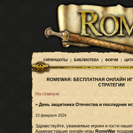
СКРИНШОТЫ
|
БИБЛИОТЕКА
|
ФОРУМ
|
ЦИТ
ROMEWAR: БЕСПЛАТНАЯ ОНЛАЙН ИГ
СТРАТЕГИИ
На главную
» День защитника Отечества и последние и
23 февраля 2024
Здравствуйте, уважаемые игроки и гости нашег
Администрация онлайн игры
RomeWar
поздравл