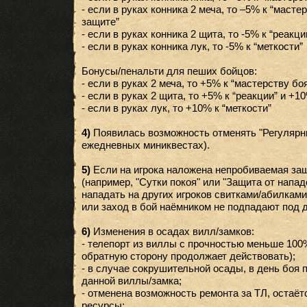
- если в руках конника 2 меча, то –5% к “мастер
защите”
- если в руках конника 2 щита, то -5% к “реакци
- если в руках конника лук, то -5% к “меткости”
Бонусы/пенальти для пеших бойцов:
- если в руках 2 меча, то +5% к “мастерству бо
- если в руках 2 щита, то +5% к “реакции” и +1
- если в руках лук, то +10% к “меткости”
4)
Появилась возможность отменять "Регулярны
ежедневных миниквестах).
5)
Если на игрока наложена непробиваемая защ
(например, "Сутки покоя" или "Защита от нападе
нападать на других игроков свитками/абилкам
или заход в бой наёмником не подпадают под д
6)
Изменения в осадах вилл/замков:
- телепорт из виллы с прочностью меньше 100%
обратную сторону продолжает действовать);
- в случае сокрушительной осады, в день боя 
данной виллы/замка;
- отменена возможность ремонта за ТЛ, остаёт
ресурсы;