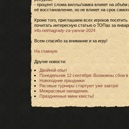
- процент слома виллы/замка влияет на объём
её восстановление, но не влияет на срок самог
Кроме того, приглашаем всех игроков посетить
почитать интересную статью о ТОПах за январ
info.net/nagrady-za-yanvar-2024
Всем спасибо за внимание и за игру!
На главную
Другие новости:
Двойной опыт
Понедельник 12 сентября: Возможны сбои в
Новогодние праздники
Расовые турниры стартуют уже завтра!
Межрасовые нападения.
Праздничные мини квесты!