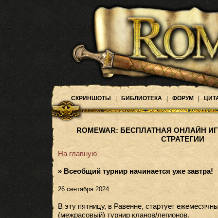
СКРИНШОТЫ
|
БИБЛИОТЕКА
|
ФОРУМ
|
ЦИТ
ROMEWAR: БЕСПЛАТНАЯ ОНЛАЙН ИГ
СТРАТЕГИИ
На главную
» Всеобщий турнир начинается уже завтра!
26 сентября 2024
В эту пятницу, в Равенне, стартует ежемесяч
(межрасовый) турнир кланов/легионов.