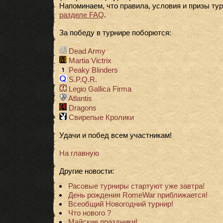
Напоминаем, что правила, условия и призы ту
разделе FAQ
.
За победу в турнире поборются:
Dead Army
Martia Victrix
Peaky Blinders
S.P.Q.R.
Legio Gallica Firma
Atlantis
Dragons
Свирепые Кролики
Удачи и побед всем участникам!
На главную
Другие новости:
Расовые турниры стартуют уже завтра!
День рождения RomeWar приближается!
Всеобщий Новогодний турнир!
Что нового ?
Майские праздники!