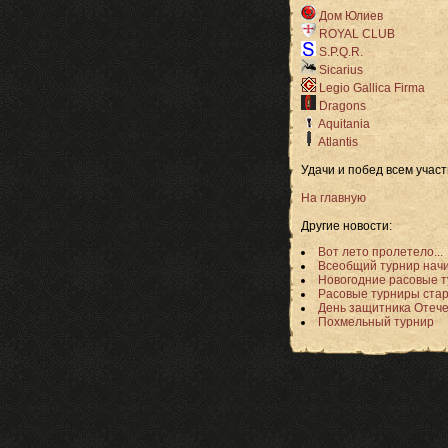
Дом Юлиев
ROYAL CLUB
S.P.Q.R.
Sicarius
Legio Gallica Firma
Dragons
Aquitania
Atlantis
Удачи и побед всем участ
На главную
Другие новости:
Вот лето пролетело...
Всеобщий турнир начи
Новогодние расовые т
Расовые турниры стар
День защитника Отече
Похмельный турнир