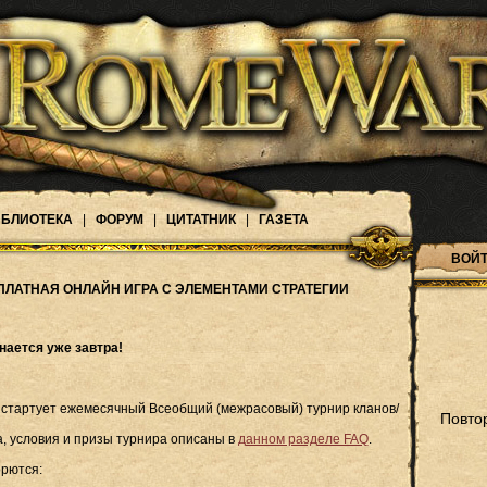
БЛИОТЕКА
|
ФОРУМ
|
ЦИТАТНИК
|
ГАЗЕТА
ВОЙТ
ПЛАТНАЯ ОНЛАЙН ИГРА С ЭЛЕМЕНТАМИ СТРАТЕГИИ
нается уже завтра!
е, стартует ежемесячный Всеобщий (межрасовый) турнир кланов/
Повто
, условия и призы турнира описаны в
данном разделе FAQ
.
орются: