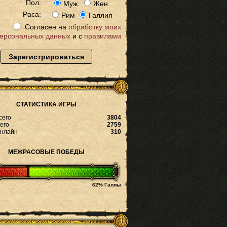
Пол:
Муж.
Жен.
Раса:
Рим
Галлия
Согласен на
обработку моих
ерсональных данных
и с
правилами
Зарегистрироваться
СТАТИСТИКА ИГРЫ
сего
3804
его
2759
онлайн
310
МЕЖРАСОВЫЕ ПОБЕДЫ
62% Галлы