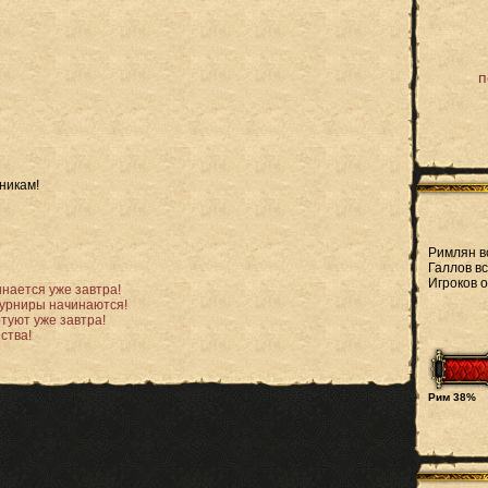
п
никам!
Римлян в
Галлов вс
Игроков 
нается уже завтра!
урниры начинаются!
туют уже завтра!
ства!
Рим 38%