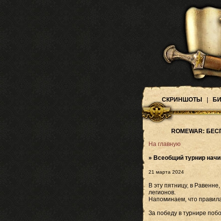
СКРИНШОТЫ
|
БИ
ROMEWAR: БЕС
На главную
» Всеобщий турнир начи
21 марта 2024
В эту пятницу, в Равенн
легионов.
Напоминаем, что правила
За победу в турнире поб