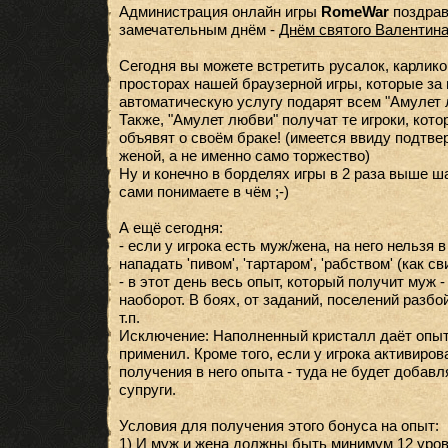
Администрация онлайн игры
RomeWar
поздрав
замечательным днём -
Днём святого Валентин
Сегодня вы можете встретить русалок, карликов
просторах нашей браузерной игры, которые з
автоматическую услугу подарят всем "Амулет 
Также, "Амулет любви" получат те игроки, кот
объявят о своём браке! (имеется ввиду подтв
женой, а не именно само торжество)
Ну и конечно в борделях игры в 2 раза выше ша
сами понимаете в чём ;-)
А ещё сегодня:
- если у игрока есть муж/жена, на него нельзя 
нападать 'пивом', 'тартаром', 'рабством' (как с
- в этот день весь опыт, который получит муж -
наоборот. В боях, от заданий, поселений разбо
т.п.
Исключение: Наполненный кристалл даёт опыт 
применил. Кроме того, если у игрока активиров
получения в него опыта - туда не будет добавл
супруги.
Условия для получения этого бонуса на опыт:
1) И муж и жена должны быть минимум 12 уров