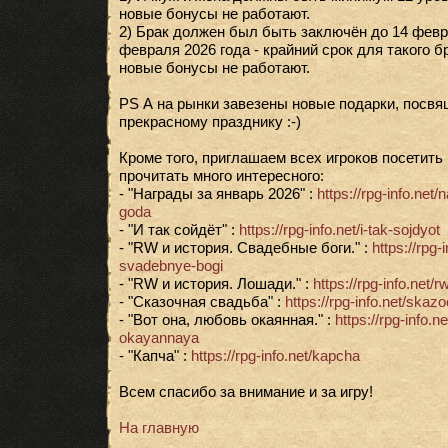
новые бонусы не работают.
2) Брак должен был быть заключён до 14 феврал
февраля 2026 года - крайний срок для такого б
новые бонусы не работают.
PS А на рынки завезены новые подарки, посв
прекрасному празднику :-)
Кроме того, приглашаем всех игроков посетить
прочитать много интересного:
- "Награды за январь 2026" :
https://rpg-info.net
goda
- "И так сойдёт" :
https://rpg-info.net/i-tak-sojdyot
- "RW и история. Свадебные боги." :
https://rpg-i
svadebnye-bogi
- "RW и история. Лошади." :
https://rpg-info.net/r
- "Сказочная свадьба" :
https://rpg-info.net/ska
- "Вот она, любовь окаянная." :
https://rpg-info.n
okayannaya
- "Капча" :
https://rpg-info.net/kapcha
Всем спасибо за внимание и за игру!
На главную