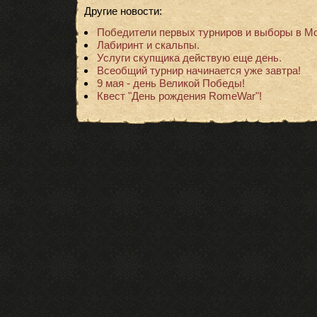
Другие новости:
Победители первых турниров и выборы в М
Лабиринт и скальпы.
Услуги скупщика действую еще день.
Всеобщий турнир начинается уже завтра!
9 мая - день Великой Победы!
Квест "День рождения RomeWar"!