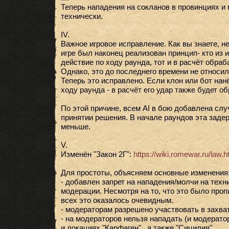
Теперь нападения на сокланов в провинциях и
технически.
IV.
Важное игровое исправление. Как вы знаете, н
игре был наконец реализован принцип- кто из 
действие по ходу раунда, тот и в расчёт обра
Однако, это до последнего времени не относил
Теперь это исправлено. Если клон или бот нан
ходу раунда - в расчёт его удар также будет о
По этой причине, всем AI в бою добавлена слу
принятии решения. В начале раундов эта задер
меньше.
V.
Изменён "Закон 2Г":
https://wiki.romewar.ru/law.h
Для простоты, объясняем основные изменения
- добавлен запрет на нападения/молчи на тех
модерации. Несмотря на то, что это было пропи
всех это оказалось очевидным.
- модераторам разрешено участвовать в захват
- на модераторов нельзя нападать (и модератор
и локациях "Карфаген" , а также "Сицилия".