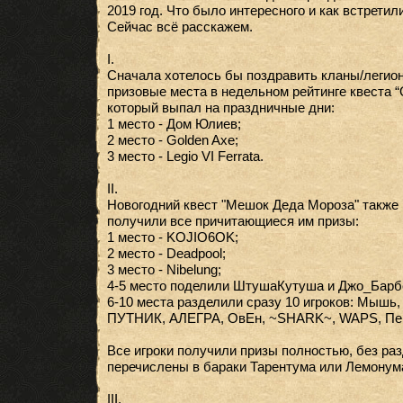
2019 год. Что было интересного и как встретил
Сейчас всё расскажем.
I.
Сначала хотелось бы поздравить кланы/легион
призовые места в недельном рейтинге квеста “
который выпал на праздничные дни:
1 место - Дом Юлиев;
2 место - Golden Axe;
3 место - Legio VI Ferrata.
II.
Новогодний квест "Мешок Деда Мороза" также 
получили все причитающиеся им призы:
1 место - KOJIO6OK;
2 место - Deadpool;
3 место - Nibelung;
4-5 место поделили ШтушаКутуша и Джо_Барб
6-10 места разделили сразу 10 игроков: Мышь,
ПУТНИК, АЛЕГРА, ОвЕн, ~SHARK~, WAPS, Перс
Все игроки получили призы полностью, без ра
перечислены в бараки Тарентума или Лемонума
III.