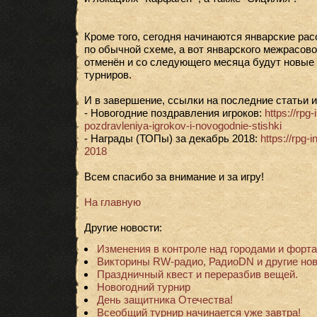
Кроме того, сегодня начинаются январские ра
по обычной схеме, а вот январского межрасово
отменён и со следующего месяца будут новые
турниров.
И в завершение, ссылки на последние статьи и
- Новогодние поздравления игроков:
https://rpg
pozdravleniya-igrokov-i-novogodnie-stishki
- Награды (ТОПы) за декабрь 2018:
https://rpg-
2018
Всем спасибо за внимание и за игру!
На главную
Другие новости:
Изменения в контроле над городами и форта
Викторины RW-радио, РадиоDN и другие нов
Праздничный квест и переразбив вещей.
Новогодний турнир
День защитника Отечества!
Всеобщий турнир начинается уже завтра!