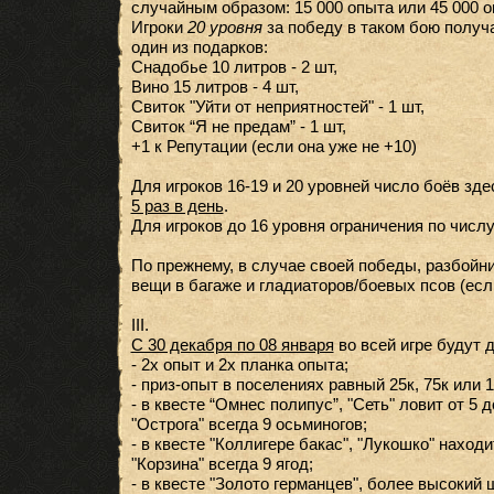
случайным образом: 15 000 опыта или 45 000 о
Игроки
20 уровня
за победу в таком бою полу
один из подарков:
Снадобье 10 литров - 2 шт,
Вино 15 литров - 4 шт,
Свиток "Уйти от неприятностей" - 1 шт,
Свиток “Я не предам” - 1 шт,
+1 к Репутации (если она уже не +10)
Для игроков 16-19 и 20 уровней число боёв зде
5 раз в день
.
Для игроков до 16 уровня ограничения по числу
По прежнему, в случае своей победы, разбойни
вещи в багаже и гладиаторов/боевых псов (есл
III.
С 30 декабря по 08 января
во всей игре будут 
- 2х опыт и 2х планка опыта;
- приз-опыт в поселениях равный 25к, 75к или 
- в квесте “Омнес полипус”, "Сеть" ловит от 5 д
"Острога" всегда 9 осьминогов;
- в квесте "Коллигере бакас", "Лукошко" находит
"Корзина" всегда 9 ягод;
- в квесте "Золото германцев", более высокий