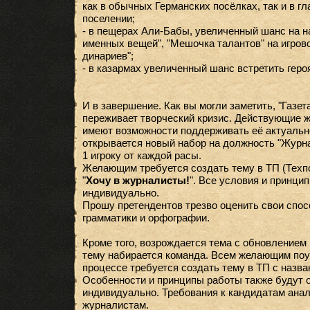
как в обычных Германских посёлках, так и в г
поселении;
- в пещерах Али-Бабы, увеличенный шанс на 
именных вещей", "Мешочка талантов" на игров
динариев";
- в казармах увеличенный шанс встретить героя
И в завершение. Как вы могли заметить, "Газе
переживает творческий кризис. Действующие 
имеют возможности поддерживать её актуально
открывается новый набор на должность "Журн
1 игроку от каждой расы.
Желающим требуется создать тему в ТП (Техп
"
Хочу в журналисты!
". Все условия и принц
индивидуально.
Прошу претендентов трезво оценить свои спос
грамматики и орфографии.
Кроме того, возрождается тема с обновлением
тему набирается команда. Всем желающим поу
процессе требуется создать тему в ТП с назва
Особенности и принципы работы также будут 
индивидуально. Требования к кандидатам ана
журналистам.