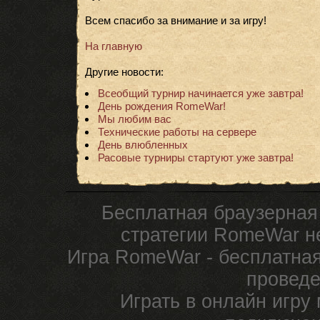
Всем спасибо за внимание и за игру!
На главную
Другие новости:
Всеобщий турнир начинается уже завтра!
День рождения RomeWar!
Мы любим вас
Технические работы на сервере
День влюбленных
Расовые турниры стартуют уже завтра!
Бесплатная браузерная
стратегии RomeWar не
Игра RomeWar - бесплатная
проведе
Играть в онлайн игру