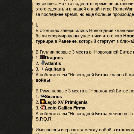
пугающе... Но что поделать, время не останови
этого сделать и в нашей онлайн игре RomeWar.
за последнее время, но ещё больше произойд
I.
В столицах завершились Новогодние клановые
были сформированы участники итогового
Ново
турнира в Равенне
, который стартует в ближ
В Галлии первые 3 места в "Новогодней Битве к
1.
Dragons
2.
Atlantis
3.
Aquitania
А победителем "Новогодней Битвы кланов II ли
войны
В Риме первые 3 места в "Новогодней Битве лег
1.
Sicarius
2.
Legio XV Primigenia
3.
Legio Gallica Firma
А победителем "Новогодней Битва легионов II 
S.P.Q.R.
Именно они и сразятся между собой в итоговом