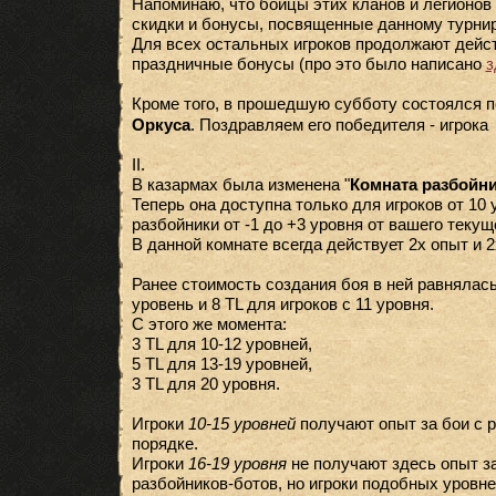
Напоминаю, что бойцы этих кланов и легионо
скидки и бонусы, посвященные данному турни
Для всех остальных игроков продолжают дейс
праздничные бонусы (про это было написано
з
Кроме того, в прошедшую субботу состоялся 
Оркуса
. Поздравляем его победителя - игрока
II.
В казармах была изменена "
Комната разбойн
Теперь она доступна только для игроков от 10
разбойники от -1 до +3 уровня от вашего текущ
В данной комнате всегда действует 2х опыт и 2
Ранее стоимость создания боя в ней равнялась:
уровень и 8 TL для игроков с 11 уровня.
С этого же момента:
3 TL для 10-12 уровней,
5 TL для 13-19 уровней,
3 TL для 20 уровня.
Игроки
10-15 уровней
получают опыт за бои с 
порядке.
Игроки
16-19 уровня
не получают здесь опыт з
разбойников-ботов, но игроки подобных уровн