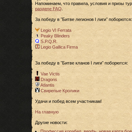
Напоминаем, что правила, условия и призы ту
разделе FAQ
.
За победу в "Битве легионов I лиги" поборются:
Legio VI Ferrata
Peaky Blinders
S.P.Q.R.
Legio Gallica Firma
За победу в "Битве кланов I лиги" поборются:
Vae Victis
Dragons
Atlantis
Свирепые Кролики
Удачи и побед всем участникам!
На главную
Другие новости:
Профессия корабел, верфь, новая карта боя