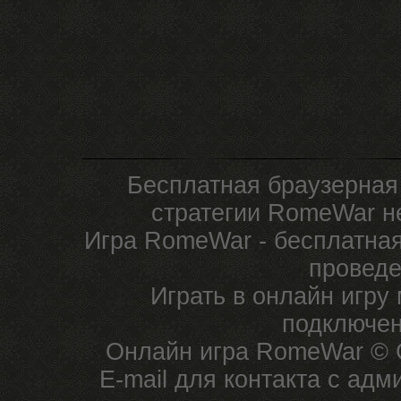
Бесплатная браузерная
стратегии RomeWar не
Игра RomeWar - бесплатная
проведе
Играть в онлайн игру
подключен
Онлайн игра RomeWar © C
E-mail для контакта с ад