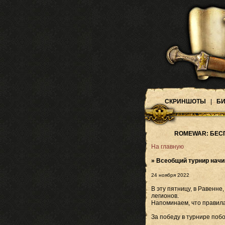
СКРИНШОТЫ
|
БИ
ROMEWAR: БЕС
На главную
» Всеобщий турнир начи
24 ноября 2022
В эту пятницу, в Равенн
легионов.
Напоминаем, что правила
За победу в турнире поб