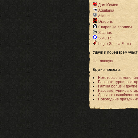
Дом Юлиев
Aquitania
Atlantis
Dragons
Свирепые Кролики
Sicarius
S.P.Q.R.
Legio Gallica Firma
Удачи и побед всем участ
На главную
Другие новости:
Некоторые изменения
Расовые турниры стар
Familia bonus и други
Расовые турниры стар
День всех влюбленных
Новогодние праздник