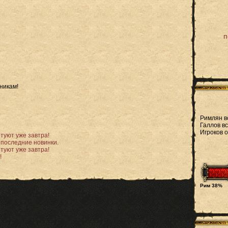
п
никам!
Римлян в
Галлов вс
Игроков 
туют уже завтра!
е последние новинки.
туют уже завтра!
!
и
Рим 38%