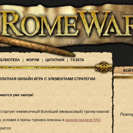
БЛИОТЕКА
|
ФОРУМ
|
ЦИТАТНИК
|
ГАЗЕТА
ВОЙТ
ПЛАТНАЯ ОНЛАЙН ИГРА С ЭЛЕМЕНТАМИ СТРАТЕГИИ
нается уже завтра!
е, стартует ежемесячный Всеобщий (межрасовый) турнир кланов/
Повто
, условия и призы турнира описаны в
данном разделе FAQ
.
орются: