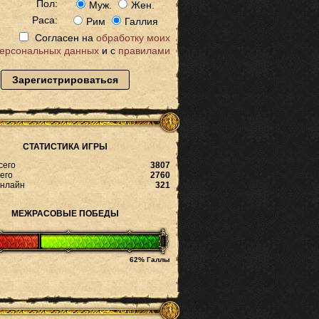
Пол:
Муж.
Жен.
Раса:
Рим
Галлия
Согласен на
обработку моих
ерсональных данных
и с
правилами
Зарегистрироваться
СТАТИСТИКА ИГРЫ
сего
3807
его
2760
онлайн
321
МЕЖРАСОВЫЕ ПОБЕДЫ
62% Галлы