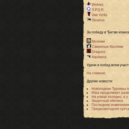
Wolves
S.P.Q.R.
Vae Victis
Sicarius
За победу в "Битве кланов
Молнии
Свирепые Кролики
Dragons
Aquitania
Удачи и побед всем участ
На главную
Другие новости:
Новогодние Турниры 
Игра продолжает разв
На улице холодно, а у
Защитный обелиск
Последние изменения
Предновогодняя суета