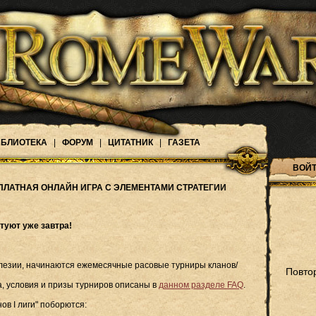
БЛИОТЕКА
|
ФОРУМ
|
ЦИТАТНИК
|
ГАЗЕТА
ВОЙТ
ПЛАТНАЯ ОНЛАЙН ИГРА С ЭЛЕМЕНТАМИ СТРАТЕГИИ
туют уже завтра!
 Алезии, начинаются ежемесячные расовые турниры кланов/
Повто
, условия и призы турниров описаны в
данном разделе FAQ
.
ов I лиги" поборются: