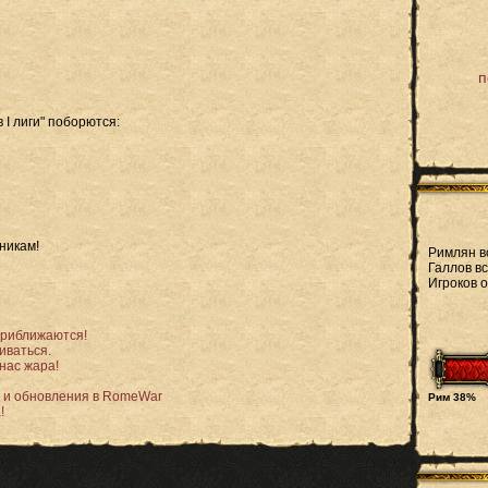
п
 I лиги" поборются:
никам!
Римлян в
Галлов вс
Игроков 
приближаются!
иваться.
 нас жара!
 и обновления в RomeWar
Рим 38%
!