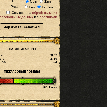
Пол:
Муж.
Жен.
Раса:
Рим
Галлия
Согласен на
обработку моих
ерсональных данных
и с
правилами
Зарегистрироваться
СТАТИСТИКА ИГРЫ
сего
3807
его
2760
онлайн
324
МЕЖРАСОВЫЕ ПОБЕДЫ
62% Галлы