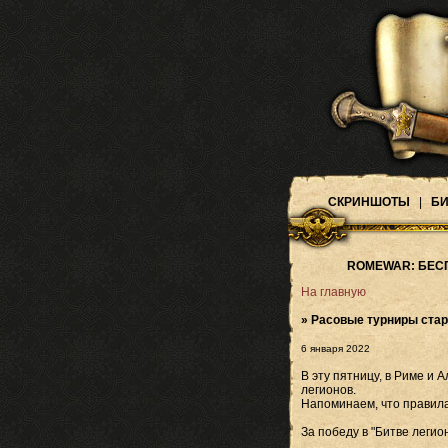
СКРИНШОТЫ
|
БИ
ROMEWAR: БЕС
На главную
» Расовые турниры стар
6 января 2022
В эту пятницу, в Риме и
легионов.
Напоминаем, что правила
За победу в "Битве легион