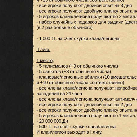
- все игроки получают двойной опыт на 3 дня
- все игроки получают двойную планку опыта н
- 5 игроков клана/легиона получают по 2 метал
- набор случайных подарков для выдачи (даётс
(в 2 раз больше обычного)
- 1 000 TL на счет скупки клана/легиона
II лига.
1 место
:
- 5 талисманов (+3 от обычного числа)
- 5 салютов (+3 от обычного числа)
- клановые/легионные абилики (10 вмешательст
и +10 от обычного числа соответственно)
- все члены клана/легиона получают непробив
нападений на 24 часа
- все члены клана/легиона получают антимолчи
- все игроки получают двойной опыт на 2 дня
- все игроки получают двойную планку опыта н
- 5 игроков клана/легиона получают по 1 метал
- 20 000 000 Дн
- 500 TL на счет скупки клана/легиона
И клан/легион выходит в I лигу.