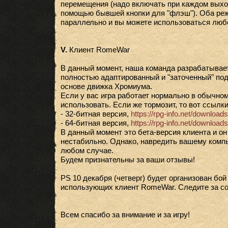
перемещения (надо включать при каждом выхо
помощью бывшей кнопки для "флэш"). Оба ре
параллельно и вы можете использоваться люб
V.
Клиент RomeWar
В данный момент, наша команда разрабатывае
полностью адаптированный и "заточенный" под 
основе движка Хромиума.
Если у вас игра работает нормально в обычном
использовать. Если же тормозит, то вот ссылки
- 32-битная версия,
https://rpg-info.net/downloa
- 64-битная версия,
https://rpg-info.net/downloa
В данный момент это бета-версия клиента и он
нестабильно. Однако, навредить вашему компь
любом случае.
Будем признательны за ваши отзывы!
PS 10 декабря (четверг) будет организован бой
использующих клиент RomeWar. Следите за со
Всем спасибо за внимание и за игру!