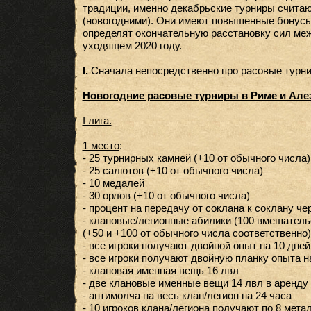
традиции, именно декабрьские турниры счита
(новогодними). Они имеют повышенные бонусы 
определят окончательную расстановку сил меж
уходящем 2020 году.
I.
Сначала непосредственно про расовые турни
Новогодние расовые турниры в Риме и Але
I лига.
1 место
:
- 25 турнирных камней (+10 от обычного числа)
- 25 салютов (+10 от обычного числа)
- 10 медалей
- 30 орлов (+10 от обычного числа)
- процент на передачу от соклана к соклану че
- клановые/легионные абилики (100 вмешательс
(+50 и +100 от обычного числа соответственно)
- все игроки получают двойной опыт на 10 дней
- все игроки получают двойную планку опыта н
- клановая именная вещь 16 лвл
- две клановые именные вещи 14 лвл в аренду 
- антимолча на весь клан/легион на 24 часа
- 10 игроков клана/легиона получают по 8 мета