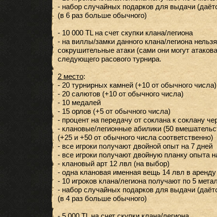
- набор случайных подарков для выдачи (даётс
(в 6 раз больше обычного)
- 10 000 TL на счет скупки клана/легиона
- на виллы/замки данного клана/легиона нельз
сокрушительные атаки (сами они могут атакова
следующего расового турнира.
2 место
:
- 20 турнирных камней (+10 от обычного числа)
- 20 салютов (+10 от обычного числа)
- 10 медалей
- 15 орлов (+5 от обычного числа)
- процент на передачу от соклана к соклану че
- клановые/легионные абилики (50 вмешательст
(+25 и +50 от обычного числа соответственно)
- все игроки получают двойной опыт на 7 дней
- все игроки получают двойную планку опыта н
- клановый арт 12 лвл (на выбор)
- одна клановая именная вещь 14 лвл в аренду 
- 10 игроков клана/легиона получают по 5 мета
- набор случайных подарков для выдачи (даётс
(в 4 раз больше обычного)
- 5 000 TL на счет скупки клана/легиона