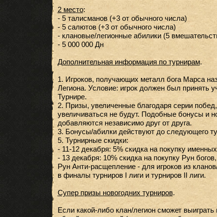
2 место
:
- 5 талисманов (+3 от обычного числа)
- 5 салютов (+3 от обычного числа)
- клановые/легионные абилики (5 вмешательств
- 5 000 000 Дн
Дополнительная информация по турнирам
.
1. Игроков, получающих металл бога Марса наз
Легиона. Условие: игрок должен был принять у
Турнире.
2. Призы, увеличенные благодаря серии побед
увеличиваться не будут. Подобные бонусы и н
добавляются независимо друг от друга.
3. Бонусы/абилки действуют до следующего ту
5. Турнирные скидки:
- 11-12 декабря: 5% скидка на покупку именных 
- 13 декабря: 10% скидка на покупку Рун богов
Рун Анти-расщепление - для игроков из клано
в финалы турниров I лиги и турниров II лиги.
Супер призы новогодних турниров
.
Если какой-либо клан/легион сможет выиграть 