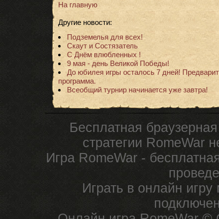
На главную
Другие новости:
Подземелья для всех!
Скаут и Состязатель
С Днём влюбленных !
9 мая - день Великой Победы!
До юбилея игры осталось 7 дней! Предвари
программа.
Всеобщий турнир начинается уже завтра!
Бесплатная браузерная
стратегии RomeWar не
Игра RomeWar - бесплатная
проведе
Играть в онлайн игру
подключен
Онлайн игра RomeWar © C