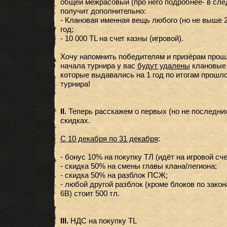
общей межрасовый (про него подробнее- в сле
получит дополнительно:
- Клановая именная вещь любого (но не выше 2
год;
- 10 000 TL на счет казны (игровой).
Хочу напомнить победителям и призёрам прошло
начала турнира у вас
будут удалены
клановые 
которые выдавались на 1 год по итогам прошло
турнира!
II.
Теперь расскажем о первых (но не последни
скидках.
С 10 декабря по 31 декабря
:
- бонус 10% на покупку ТЛ (идёт на игровой сче
- скидка 50% на смены главы клана/легиона;
- скидка 50% на разблок ПСЖ;
- любой другой разблок (кроме блоков по закона
6В) стоит 500 тл.
III.
НДС на покупку TL