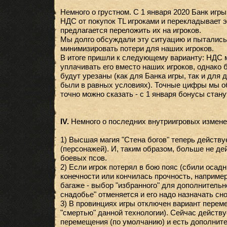
Немного о грустном. С 1 января 2020 Банк игры
НДС от покупок TL игроками и перекладывает эт
предлагается переложить их на игроков.
Мы долго обсуждали эту ситуацию и пытались
минимизировать потери для наших игроков.
В итоге пришли к следующему варианту: НДС м
уплачивать его вместо наших игроков, однако 
будут урезаны (как для Банка игры, так и для 
были в равных условиях). Точные цифры мы о
точно можно сказать - с 1 января бонусы стан
IV.
Немного о последних внутриигровых измене
1) Высшая магия "Стена богов" теперь действу
(персонажей). И, таким образом, больше не де
боевых псов.
2) Если игрок потерял в бою пояс (сбили осад
конечности или кончилась прочность, например)
багаже - выбор "избранного" для дополнительн
снадобье" отменяется и его надо назначать сно
3) В провинциях игры отключен вариант перем
"смертью" данной технологии). Сейчас действ
перемещения (по умолчанию) и есть дополнит