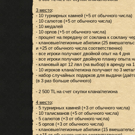
3 место
:
- 10 турнирных камней (+5 от обычного числа)
- 10 салютов (+5 от обычного числа)
- 10 медалей
- 10 орлов (+5 от обычного числа)
- процент на передачу от соклана к соклану че
- клановые/легионные абилики (25 вмешательст
и +25 от обычного числа соответственно)
- все игроки получают двойной опыт на 4 дня
- все игроки получают двойную планку опыта н
- клановый арт 12 лвл (на выбор) в аренду на 1
- 10 игроков клана/легиона получают по 3 мета
- набор случайных подарков для выдачи (даётс
(в 3 раз больше обычного)
- 2 500 TL на счет скупки клана/легиона
4 место
:
- 5 турнирных камней (+3 от обычного числа)
- 10 талисманов (+5 от обычного числа)
- 5 салютов (+3 от обычного числа)
- 5 орлов (+3 от обычного числа)
- клановые/легионные абилики (15 вмешательст
и +15 от обычного числа соответственно)