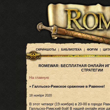
СКРИНШОТЫ
|
БИБЛИОТЕКА
|
ФОРУМ
|
ЦИТ
ROMEWAR: БЕСПЛАТНАЯ ОНЛАЙН ИГ
СТРАТЕГИИ
На главную
» Галльско-Римское сражение в Равенне!
18 ноября 2020
В этот четверг (19 ноября) в 20-00 в городе Р
Галльско-Римский бой! В нашей онлайн игре д