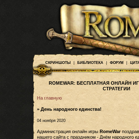
СКРИНШОТЫ
|
БИБЛИОТЕКА
|
ФОРУМ
|
ЦИТ
ROMEWAR: БЕСПЛАТНАЯ ОНЛАЙН ИГ
СТРАТЕГИИ
На главную
» День народного единства!
04 ноября 2020
Администрация онлайн игры
RomeWar
поздравл
нашего сайта с праздником - Днём народного е