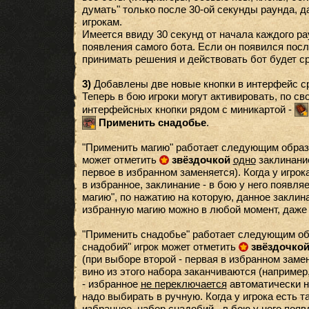
думать" только после 30-ой секунды раунда, д
игрокам.
Имеется ввиду 30 секунд от начала каждого ра
появления самого бота. Если он появился посл
принимать решения и действовать бот будет ср
3)
Добавлены две новые кнопки в интерфейс с
Теперь в бою игроки могут активировать, по с
интерфейсных кнопки рядом с миникартой -
Применить снадобье
.
"Применить магию" работает следующим образом
может отметить
звёздочкой
одно
заклинание
первое в избранном заменяется). Когда у игрок
в избранное, заклинание - в бою у него появля
магию", по нажатию на которую, данное заклин
избранную магию можно в любой момент, даже
"Применить снадобье" работает следующим об
снадобий" игрок может отметить
звёздочко
(при выборе второй - первая в избранном заме
вино из этого набора заканчиваются (например,
- избранное
не переключается
автоматически н
надо выбирать в ручную. Когда у игрока есть т
избранное, набор снадобий - в бою у него поя