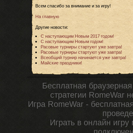
Всем спасибо за внимание и за игру!
На главную
Другие новости:
С наступающим Новым 2017 годом!
С наступающим Новым годом!
Расовые турниры стартуют уже завтра!
Расовые турниры стартуют уже завтра!
Всеобщий турнир начинается уже завтра!
Майские праздники!
Бесплатная браузерная
стратегии RomeWar не
Игра RomeWar - бесплатная
проведе
Играть в онлайн игру
подключен