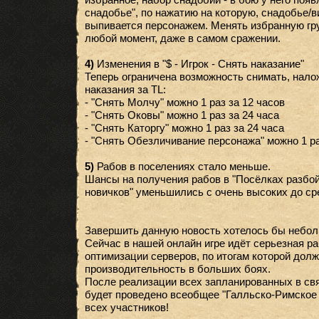
снадобье", по нажатию на которую, снадобье/в
выпивается персонажем. Менять избранную гр
любой момент, даже в самом сражении.
4)
Изменения в "$ - Игрок - Снять наказание"
Теперь ограничена возможность снимать, нал
наказания за TL:
- "Снять Молчу" можно 1 раз за 12 часов
- "Снять Оковы" можно 1 раз за 24 часа
- "Снять Каторгу" можно 1 раз за 24 часа
- "Снять Обезличивание персонажа" можно 1 ра
5)
Рабов в поселениях стало меньше.
Шансы на получения рабов в "Посёлках разбой
новичков" уменьшились с очень высоких до ср
Завершить данную новость хотелось бы небо
Сейчас в нашей онлайн игре идёт серьезная ра
оптимизации серверов, по итогам которой дол
производительность в больших боях.
После реализации всех запланированных в свя
будет проведено всеобщее "Галльско-Римское 
всех участников!