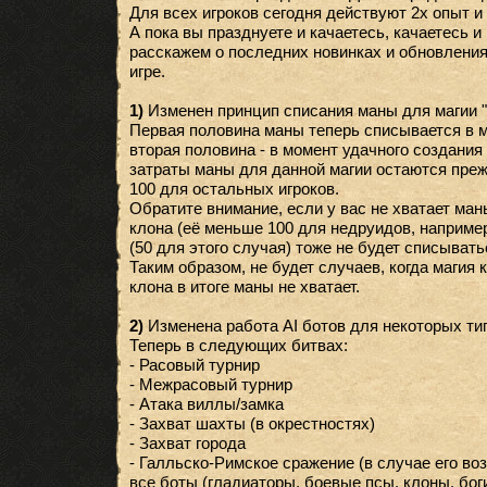
Для всех игроков сегодня действуют 2х опыт и
А пока вы празднуете и качаетесь, качаетесь и
расскажем о последних новинках и обновления
игре.
1)
Изменен принцип списания маны для магии "
Первая половина маны теперь списывается в м
вторая половина - в момент удачного создания
затраты маны для данной магии остаются преж
100 для остальных игроков.
Обратите внимание, если у вас не хватает ман
клона (её меньше 100 для недруидов, например
(50 для этого случая) тоже не будет списывать
Таким образом, не будет случаев, когда магия к
клона в итоге маны не хватает.
2)
Изменена работа AI ботов для некоторых ти
Теперь в следующих битвах:
- Расовый турнир
- Межрасовый турнир
- Атака виллы/замка
- Захват шахты (в окрестностях)
- Захват города
- Галльско-Римское сражение (в случае его во
все боты (гладиаторы, боевые псы, клоны, боги,