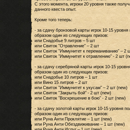
С этого момента, игроки 20 уровня также полу
данного квеста опыт.
Кроме того теперь:
- за сдачу бронзовой карты игрок 10-15 уровн
образом один из следующих призов:
или Снадобье 9 литров – 5 шт
или Свиток "Отравление" – 2 шт
или Свиток "Иммунитет к переманиванию" – 2 ш
или Свиток "Иммунитет к отравлению" - 2 шт (n
- за сдачу серебряной карты игрок 10-15 уров
образом один из следующих призов:
или Снадобье 10 литров – 1 шт
или Вино 15 литров – 2 шт
или Свиток "Иммунитет к укусам" – 2 шт (new)
или Свиток "Закрыть бой" - 2 шт (new)
или Свиток "Воскрешение в бою" - 2 шт (new)
- за сдачу золотой карты игрок 10-15 уровня 
образом один из следующих призов:
или Руна Анти Проклятие – 1 шт (new)
или Руна Анти Обездвиживание – 1 шт (new)
или Руна Анти Испуг – 1 шт (new)