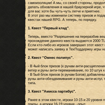
самоизоляции! А мы, со своей стороны, продо
делать обновления в нашей браузерной игре, 
для вас хотя бы чуть-чуть легче и приятнее.
В этот раз мы изменили систему призов и под
квестах нашей RPG. А теперь, по порядку.
1. Квест "Первый клад"
.
Теперь, вместо "Разрешения на переразбив вещ
прохождение данного квеста выдаются 2000 TL 
Если кто-либо из игроков завершил этот квест в
может написать заявку в ТехПоддержку игры на
2. Квест “Омнес полипус”.
- В 4ый блок призов (к рунам анти-расщиплени
ветер и руны анти-переманивание, по 10 штук к
- В 5ый блок призов (к рунам Богов) добавлены
руны анти-обездвиживание и руны анти-испуг, 
типа.
3. Квест "Амисса партибус".
Ранее в этом квесте, игроки 10-15 и 20 уровн
призы, а игроки 16-19 уровня - опыт.