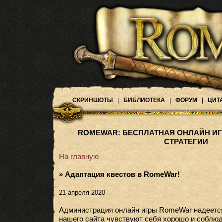
СКРИНШОТЫ
|
БИБЛИОТЕКА
|
ФОРУМ
|
ЦИТ
ROMEWAR: БЕСПЛАТНАЯ ОНЛАЙН ИГ
СТРАТЕГИИ
На главную
» Адаптация квестов в RomeWar!
21 апреля 2020
Администрация онлайн игры RomeWar надеется, 
нашего сайта чувствуют себя хорошо и соблю