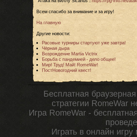
"Атака на виллу Sicarius":
https://rpg-info.net/ata
Всем спасибо за внимание и за игру!
На главную
Другие новости:
Расовые турниры стартуют уже завтра!
Чёрная дыра
Возрождение Martia Victrix
Борьба с пандемией - дело общее!
Мир! Труд! Май! RomeWar!
ПостНовогодний квест!
Бесплатная браузерная
стратегии RomeWar не
Игра RomeWar - бесплатная
проведе
Играть в онлайн игру