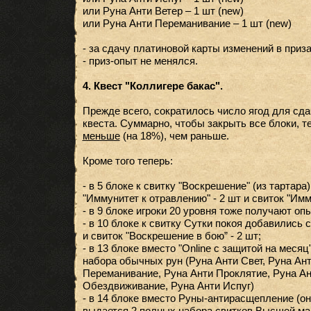
или Руна Анти Ветер – 1 шт (new)
или Руна Анти Переманивание – 1 шт (new)
- за сдачу платиновой карты изменений в приза
- приз-опыт не менялся.
4. Квест "Коллигере бакас".
Прежде всего, сократилось число ягод для сдач
квеста. Суммарно, чтобы закрыть все блоки, 
меньше
(на 18%), чем раньше.
Кроме того теперь:
- в 5 блоке к свитку "Воскрешение" (из тартара
"Иммунитет к отравлению" - 2 шт и свиток "Имму
- в 9 блоке игроки 20 уровня тоже получают опы
- в 10 блоке к свитку Сутки покоя добавились с
и свиток "Воскрешение в бою” - 2 шт;
- в 13 блоке вместо "Online с защитой на меся
набора обычных рун (Руна Анти Свет, Руна Ант
Переманивание, Руна Анти Проклятие, Руна Ан
Обездвиживание, Руна Анти Испуг)
- в 14 блоке вместо Руны-антирасщепление (она
выдается 2 полных набора свитков Высшей маг