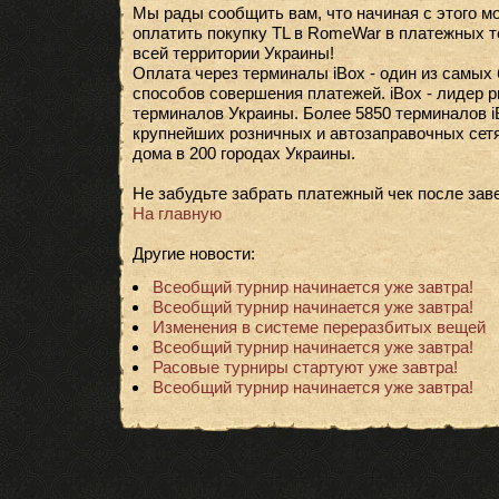
Мы рады сообщить вам, что начиная с этого м
оплатить покупку TL в RomeWar в платежных т
всей территории Украины!
Оплата через терминалы iBox - один из самы
способов совершения платежей. iBox - лидер 
терминалов Украины. Более 5850 терминалов i
крупнейших розничных и автозаправочных сетях
дома в 200 городах Украины.
Не забудьте забрать платежный чек после зав
На главную
Другие новости:
Всеобщий турнир начинается уже завтра!
Всеобщий турнир начинается уже завтра!
Изменения в системе переразбитых вещей
Всеобщий турнир начинается уже завтра!
Расовые турниры стартуют уже завтра!
Всеобщий турнир начинается уже завтра!