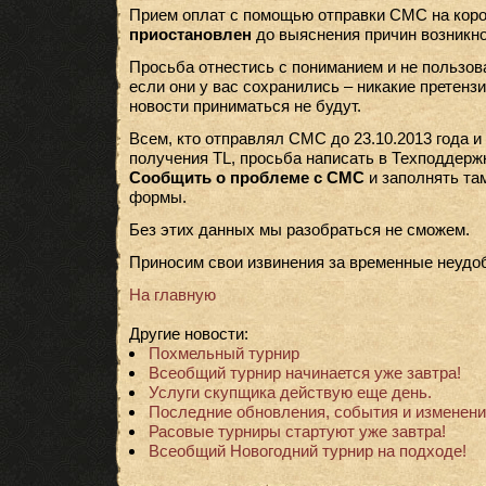
Прием оплат с помощью отправки СМС на кор
приостановлен
до выяснения причин возникн
Просьба отнестись с пониманием и не пользо
если они у вас сохранились – никакие претенз
новости приниматься не будут.
Всем, кто отправлял СМС до 23.10.2013 года и
получения TL, просьба написать в Техподдержк
Сообщить о проблеме с СМС
и заполнять та
формы.
Без этих данных мы разобраться не сможем.
Приносим свои извинения за временные неудо
На главную
Другие новости:
Похмельный турнир
Всеобщий турнир начинается уже завтра!
Услуги скупщика действую еще день.
Последние обновления, события и изменени
Расовые турниры стартуют уже завтра!
Всеобщий Новогодний турнир на подходе!