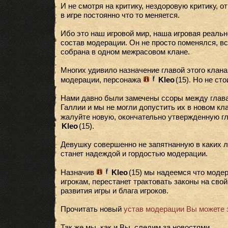
И не смотря на критику, нездоровую критику, о
в игре постоянно что то меняется.
Ибо это наш игровой мир, наша игровая реальн
состав модерации. Он не просто поменялся, в
собрана в одном межрасовом клане.
Многих удивило назначение главой этого клана,
модерации, персонажа
Kleo
(15)
. Но не ст
Нами давно были замечены ссоры между глав
Галлии и мы не могли допустить их в новом кла
жалуйте новую, окончательно утвержденную г
Kleo
(15)
.
Девушку совершенно не запятнанную в каких ли
станет надеждой и гордостью модерации.
Назначив
Kleo
(15)
мы надеемся что модер
игрокам, перестанет трактовать законы на свой
развития игры и блага игроков.
Прочитать новый
устав модерации Вы можете 
Так же мы, как и Вы, следим за новостями.