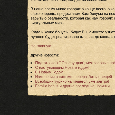
В наше время много говорят о конце всего, о к
свою очередь, предоставим Вам бонусы на поку
забыть о реальности, которая как нам говорят, 
виртуальные миры.
Когда и какие бонусы, будут Вы, сможете узнат
лучшее будет реализовано для вас до конца эт
На главную
Другие новости:
Подготовка к "Юрьеву дню", межрасовые поб
С наступающим Новым годом!
С Новым Годом
Изменения в системе переразбитых вещей
Всеобщий турнир начинается уже завтра!
Familia bonus и другие последние новинки.