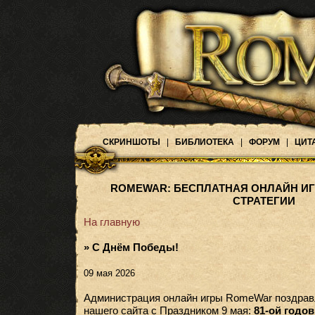
СКРИНШОТЫ
|
БИБЛИОТЕКА
|
ФОРУМ
|
ЦИТ
ROMEWAR: БЕСПЛАТНАЯ ОНЛАЙН ИГ
СТРАТЕГИИ
На главную
» С Днём Победы!
09 мая 2026
Администрация онлайн игры RomeWar поздравля
нашего сайта с Праздником 9 мая:
81-ой годо