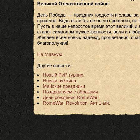
Великой Отечественной войне
!
День Победы — праздник гордости и славы за 
прошлое. Ведь если бы не было прошлого, не 
Пусть в наше непростое время этот великий и
станет символом мужественности, воли и любв
Желаем всем новых надежд, процветания, счас
благополучия!
На главную
Другие новости:
Новый PvP турнир.
Новый аукцион
Майские праздники
Поздравляем с образами
День рождения RomeWar!
RomeWar: Revolution. Акт 1-ый.