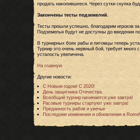
продать накопившееся. Через сутки скупка буд
Закончены тесты подземелий.
Тесты прошли успешно, благодарим игроков за
Подземелья будут не доступны до введения по
В турнирных боях рабы и питомцы теперь уста
Турнир это очень нервный бой, требует много с
усталость увеличена.
На главную
Другие новости:
С Новым годом! С 2020!
День защитника Отечества.
Всеобщий турнир начинается уже завтра!
Расовые турниры стартуют уже завтра!
Преданность рабов и увечье
Последние изменения и обновления в Rome