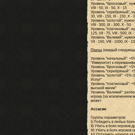
Уровень "бронзовый", нужно до
VIII - 50, IX - 50, X - 15
Уровень "серебряный", нужно 
30, VIII - 150, IX - 150, X - 
Уровень "золотой", нужно доби
VIII - 300, IX - 300, X - 50
Уровень "платиновый", нужно 
125, VII - 75, VIII - 500, IX 
Уровень "Великий", нужно доб
VII - 150, VIII - 1000, IX - 1
Призы
(каждый следующи
Уровень "начальный": +5%
"Иммунитет к переманив
Уровень "бронзовый": +5
Уровень "серебряный": +5
Уровень "золотой": +5% с
Испуг"
Уровень "платиновый": +5
высшей магии"
Уровень "Великий": разбо
игрока (за исключением м
может.
Ассасин
.
Группы параметров:
I) Победить в любых боя
II) Убить в боях игроков 
III) Убить в боях игроков 
IV) Отправить игроков за