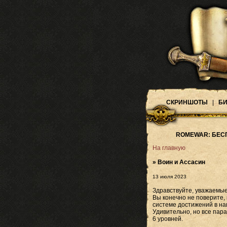
СКРИНШОТЫ
|
БИ
ROMEWAR: БЕС
На главную
» Воин и Ассасин
13 июля 2023
Здравствуйте, уважаемые 
Вы конечно не поверите,
системе достижений в н
Удивительно, но все пар
6 уровней.