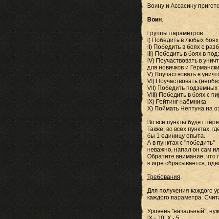
Воину и Ассасину пригото
Воин
.
Группы параметров:
I) Победить в любых боях
II) Победить в боях с ра
III) Победить в боях в по
IV) Поучаствовать в уни
для новичков и Германски
V) Поучаствовать в унич
VI) Поучаствовать (необ
VII) Победить подземных
VIII) Победить в боях с п
IX) Рейтинг наёмника
X) Поймать Нептуна на о
Во все пункты будет пере
Также, во всех пунктах, 
бы 1 единицу опыта.
А в пунктах с "победить"
неважно, напал он сам ил
Обратите внимание, что 
в игре сбрасывается, одн
Требования
.
Для получения каждого у
каждого параметра. Счит
Уровень "начальный", нужно доб
IX - 10, X - 5