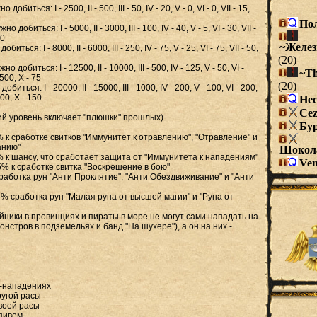
биться: I - 2500, II - 500, III - 50, IV - 20, V - 0, VI - 0, VII - 15,
добиться: I - 5000, II - 3000, III - 100, IV - 40, V - 5, VI - 30, VII -
30
ться: I - 8000, II - 6000, III - 250, IV - 75, V - 25, VI - 75, VII - 50,
добиться: I - 12500, II - 10000, III - 500, IV - 125, V - 50, VI -
- 500, X - 75
иться: I - 20000, II - 15000, III - 1000, IV - 200, V - 100, VI - 200,
000, X - 150
й уровень включает "плюшки" прошлых).
 к сработке свитков "Иммунитет к отравлению", "Отравление" и
анию"
% к шансу, что сработает защита от "Иммунитета к нападениям"
% к сработке свитка "Воскрешение в бою"
работка рун "Анти Проклятие", "Анти Обездвиживание" и "Анти
% сработка рун "Малая руна от высшей магии" и "Руна от
йники в провинциях и пираты в море не могут сами нападать на
онстров в подземельях и банд "На шухере"), а он на них -
х-нападениях
другой расы
своей расы
 пивом