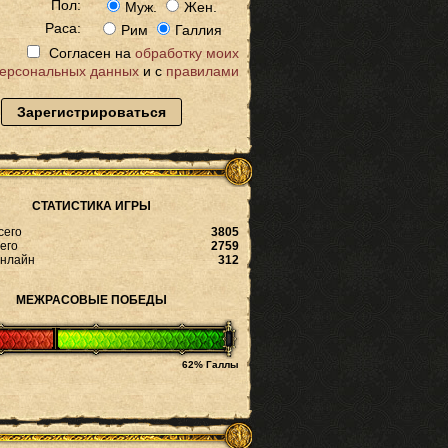
Пол:
Муж.
Жен.
Раса:
Рим
Галлия
Согласен на
обработку моих
ерсональных данных
и с
правилами
Зарегистрироваться
СТАТИСТИКА ИГРЫ
сего
3805
его
2759
онлайн
312
МЕЖРАСОВЫЕ ПОБЕДЫ
62% Галлы