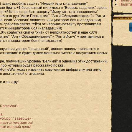
Пользо
Июнь 2
% шанс пробить защиту "Иммунитета к нападениям"
Полити
Май 20
жно брать +1 бесплатный миниквест в "Боевых заданиях" в день
Апрель
щё +5% шанс пробить защиту "Иммунитета к нападениям"
Март 2
работка рун "Анти Проклятие", "Анти Обездвиживание" и "Анти
Феврал
ою, если "Ассасин" является инициатором боя (нападавшим)
Январь
% сработка свитка "Уйти от неприятностей" у противников в
Декабр
яется инициатором боя (нападавшим)
Ноябрь
10% сработка свитка "Уйти от неприятностей" и ещё -10%
Октябр
ятие", "Анти Обездвиживание" и "Анти Испуг" у противников в
Сентяб
яется инициатором боя (нападавшим)
Август 
Июль 2
олучения уровня "начальный", данная запись появляется в
Июнь 2
стижения" и будет далее меняться вместе с получением новых
Май 20
Апрель
гре, получивший уровень "Великий" в одном из этих достижений,
Март 2
 про который будет рассказано позже.
Феврал
 RomeWar может изменить озвученные цифры в ту или иную
Январь
я достаточной статистики.
Декабр
Ноябрь
 и за игру!
Октябр
Сентяб
Август 
Июль 2
Июнь 2
 RomeWar"!
Май 20
Апрель
на
Март 2
volution" завершён.
Феврал
нается уже завтра!
Январь
ный женский день!
Декабр
Ноябрь