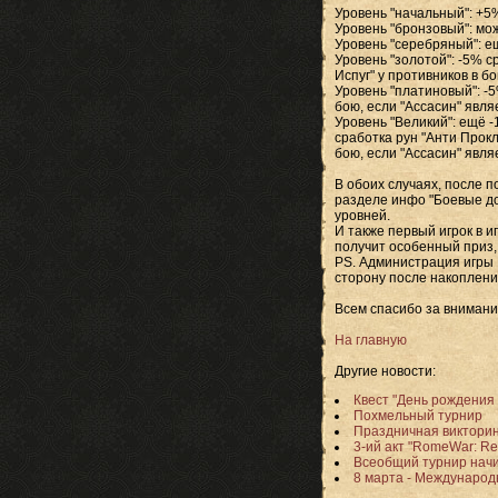
Уровень "начальный": +5
Уровень "бронзовый": мо
Уровень "серебряный": е
Уровень "золотой": -5% с
Испуг" у противников в б
Уровень "платиновый": -5
бою, если "Ассасин" явл
Уровень "Великий": ещё -
сработка рун "Анти Прокл
бою, если "Ассасин" явл
В обоих случаях, после п
разделе инфо "Боевые до
уровней.
И также первый игрок в и
получит особенный приз,
PS. Администрация игры
сторону после накоплени
Всем спасибо за внимание
На главную
Другие новости:
Квест "День рождения
Похмельный турнир
Праздничная виктори
3-ий акт "RomeWar: Re
Всеобщий турнир начи
8 марта - Международ