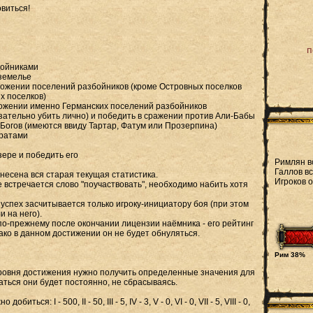
виться!
п
збойниками
дземелье
чтожении поселений разбойников (кроме Островных поселков
х поселков)
тожении именно Германских поселений разбойников
язательно убить лично) и победить в сражении против Али-Бабы
 Богов (имеются ввиду Тартар, Фатум или Прозерпина)
иратами
зере и победить его
Римлян в
Галлов вс
несена вся старая текущая статистика.
Игроков 
где встречается слово "поучаствовать", необходимо набить хотя
 - успех засчитывается только игроку-инициатору боя (при этом
и на него).
по-прежнему после окончании лицензии наёмника - его рейтинг
ако в данном достижении он не будет обнуляться.
Рим 38%
ровня достижения нужно получить определенные значения для
аться они будет постоянно, не сбрасываясь.
иться: I - 500, II - 50, III - 5, IV - 3, V - 0, VI - 0, VII - 5, VIII - 0,