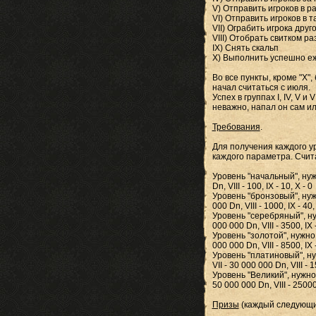
V) Отправить игроков в р
VI) Отправить игроков в т
VII) Ограбить игрока друг
VIII) Отобрать свитком ра
IX) Снять скальп
X) Выполнить успешно е
Во все пункты, кроме "X",
начал считаться с июля.
Успех в группах I, IV, V 
неважно, напал он сам ил
Требования
.
Для получения каждого у
каждого параметра. Счит
Уровень "начальный", нужно до
Dn, VIII - 100, IX - 10, X - 0
Уровень "бронзовый", нужно до
000 Dn, VIII - 1000, IX - 40,
Уровень "серебряный", нужно д
000 000 Dn, VIII - 3500, IX -
Уровень "золотой", нужно доби
000 000 Dn, VIII - 8500, IX 
Уровень "платиновый", нужно 
VII - 30 000 000 Dn, VIII - 1
Уровень "Великий", нужно доби
50 000 000 Dn, VIII - 25000,
Призы
(каждый следующи