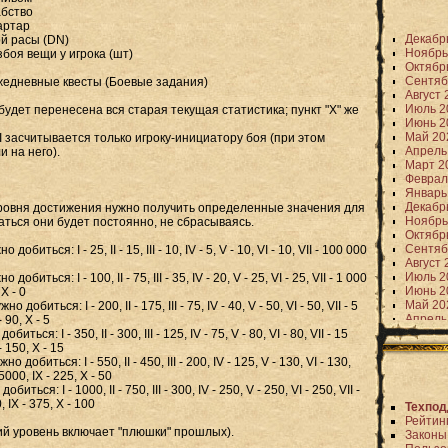
абство
артар
Декабр
ой расы (DN)
Ноябрь
збоя вещи у игрока (шт)
Октябр
Сентяб
жедневные квесты (Боевые задания)
Август 
Июль 2
 будет перенесена вся старая текущая статистика; пункт "X" же
Июнь 2
Май 20
и VI засчитывается только игроку-инициатору боя (при этом
Апрель
и на него).
Март 2
Феврал
Январь
Декабр
ровня достижения нужно получить определенные значения для
Ноябрь
аться они будет постоянно, не сбрасываясь.
Октябр
Сентяб
биться: I - 25, II - 15, III - 10, IV - 5, V - 10, VI - 10, VII - 100 000
Август 
Июль 2
биться: I - 100, II - 75, III - 35, IV - 20, V - 25, VI - 25, VII - 1 000
Июнь 2
 X - 0
Май 20
обиться: I - 200, II - 175, III - 75, IV - 40, V - 50, VI - 50, VII - 5
Апрель
 90, X - 5
Март 2
ться: I - 350, II - 300, III - 125, IV - 75, V - 80, VI - 80, VII - 15
Феврал
- 150, X - 15
Январь
добиться: I - 550, II - 450, III - 200, IV - 125, V - 130, VI - 130,
Декабр
5000, IX - 225, X - 50
Ноябрь
ться: I - 1000, II - 750, III - 300, IV - 250, V - 250, VI - 250, VII -
Октябр
 IX - 375, X - 100
Техпод
Сентяб
Рейтин
Август 
й уровень включает "плюшки" прошлых).
Законы
Июль 2