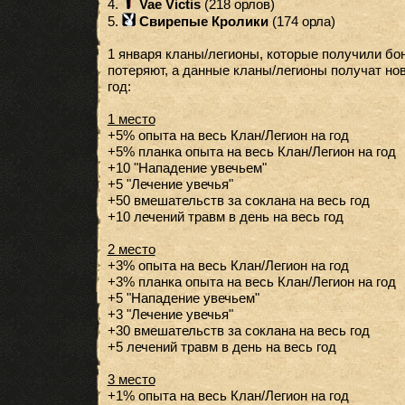
4.
Vae Victis
(218 орлов)
5.
Свирепые Кролики
(174 орла)
1 января кланы/легионы, которые получили бон
потеряют, а данные кланы/легионы получат но
год:
1 место
+5% опыта на весь Клан/Легион на год
+5% планка опыта на весь Клан/Легион на год
+10 "Нападение увечьем"
+5 "Лечение увечья"
+50 вмешательств за соклана на весь год
+10 лечений травм в день на весь год
2 место
+3% опыта на весь Клан/Легион на год
+3% планка опыта на весь Клан/Легион на год
+5 "Нападение увечьем"
+3 "Лечение увечья"
+30 вмешательств за соклана на весь год
+5 лечений травм в день на весь год
3 место
+1% опыта на весь Клан/Легион на год