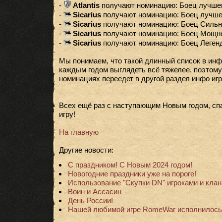
-
Atlantis
получают номинацию: Боец лучшего
-
Sicarius
получают номинацию: Боец лучшег
-
Sicarius
получают номинацию: Боец Сильне
-
Sicarius
получают номинацию: Боец Мощней
-
Sicarius
получают номинацию: Боец Легенда
Мы понимаем, что такой длинный список в инф
каждым годом выглядеть всё тяжелее, поэтому
номинациях переедет в другой раздел инфо игр
Всех ещё раз с наступающим Новым годом, спа
игру!
На главную
Другие новости:
С праздником! С Новым 2024 годом!
Новогодние праздники уже на пороге!
Использование "Скупки DN" игроками и клан
Воин и Ассасин
День России!
Нашей любимой игре RomeWar исполнилось 