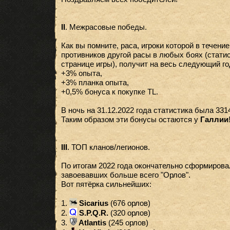
II
. Межрасовые победы.
Как вы помните, раса, игроки которой в течени
противников другой расы в любых боях (статис
странице игры), получит на весь следующий го
+3% опыта,
+3% планка опыта,
+0,5% бонуса к покупке TL.
В ночь на 31.12.2022 года статистика была 331
Таким образом эти бонусы остаются у
Галлии
III
. ТОП кланов/легионов.
По итогам 2022 года окончательно сформиров
завоевавших больше всего "Орлов".
Вот пятёрка сильнейших:
1.
Sicarius
(676 орлов)
2.
S.P.Q.R.
(320 орлов)
3.
Atlantis
(245 орлов)