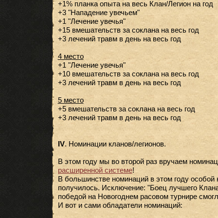
+1% планка опыта на весь Клан/Легион на год
+3 "Нападение увечьем"
+1 "Лечение увечья"
+15 вмешательств за соклана на весь год
+3 лечений травм в день на весь год
4 место
+1 "Лечение увечья"
+10 вмешательств за соклана на весь год
+3 лечений травм в день на весь год
5 место
+5 вмешательств за соклана на весь год
+3 лечений травм в день на весь год
IV
. Номинации кланов/легионов.
В этом году мы во второй раз вручаем номина
расширенной системе
!
В большинстве номинаций в этом году особой 
получилось. Исключение: "Боец лучшего Клана Г
победой на Новогоднем расовом турнире смогли
И вот и сами обладатели номинаций: