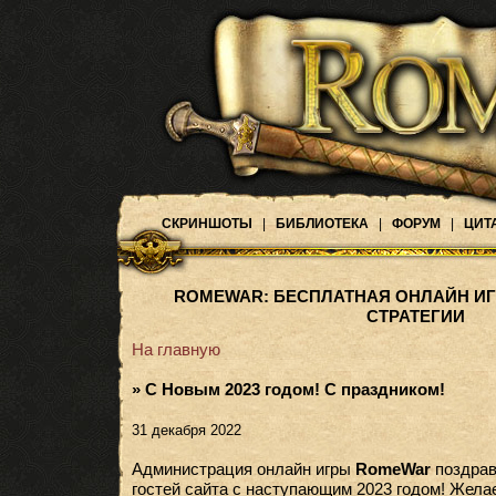
СКРИНШОТЫ
|
БИБЛИОТЕКА
|
ФОРУМ
|
ЦИТ
ROMEWAR: БЕСПЛАТНАЯ ОНЛАЙН ИГ
СТРАТЕГИИ
На главную
» С Новым 2023 годом! С праздником!
31 декабря 2022
Администрация онлайн игры
RomeWar
поздрав
гостей сайта с наступающим 2023 годом! Жела