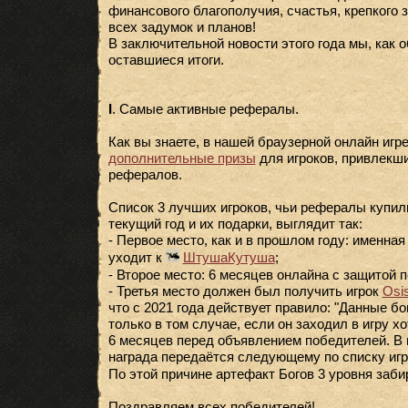
финансового благополучия, счастья, крепкого
всех задумок и планов!
В заключительной новости этого года мы, как 
оставшиеся итоги.
I
. Самые активные рефералы.
Как вы знаете, в нашей браузерной онлайн игр
дополнительные призы
для игроков, привлекш
рефералов.
Список 3 лучших игроков, чьи рефералы купил
текущий год и их подарки, выглядит так:
- Первое место, как и в прошлом году: именная
уходит к
ШтушаКутуша
;
- Второе место: 6 месяцев онлайна с защитой 
- Третья место должен был получить игрок
Osis
что с 2021 года действует правило: "Данные б
только в том случае, если он заходил в игру х
6 месяцев перед объявлением победителей. В 
награда передаётся следующему по списку игро
По этой причине артефакт Богов 3 уровня заб
Поздравляем всех победителей!