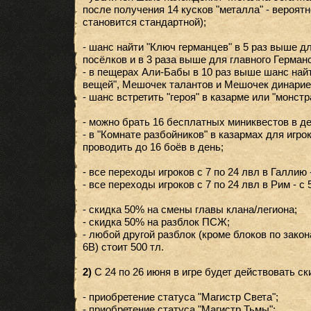
после получения 14 кусков "металла" - вероят
становится стандартной);
- шанс найти "Ключ германцев" в 5 раз выше 
посёлков и в 3 раза выше для главного Герман
- в пещерах Али-Бабы в 10 раз выше шанс най
вещей", Мешочек талантов и Мешочек динарие
- шанс встретить "героя" в казарме или "монстр
- можно брать 16 бесплатных миниквестов в де
- в "Комнате разбойников" в казармах для игро
проводить до 16 боёв в день;
- все переходы игроков с 7 по 24 лвл в Галлию 
- все переходы игроков с 7 по 24 лвл в Рим - с
- скидка 50% на смены главы клана/легиона;
- скидка 50% на разблок ПСЖ;
- любой другой разблок (кроме блоков по закона
6В) стоит 500 тл.
2)
С 24 по 26 июня в игре будет действовать ск
- приобретение статуса "Магистр Света";
- приобретение статуса "Магистр Тьмы";