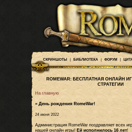
СКРИНШОТЫ
|
БИБЛИОТЕКА
|
ФОРУМ
|
ЦИТ
ROMEWAR: БЕСПЛАТНАЯ ОНЛАЙН ИГ
СТРАТЕГИИ
На главную
» День рождения RomeWar!
24 июня 2022
Администрация RomeWar поздравляет всех игр
нашей онлайн игры!
Ей исполнилось 16 лет
!