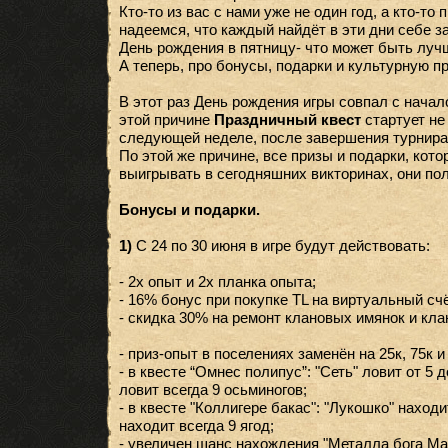
Кто-то из вас с нами уже не один год, а кто-то
надеемся, что каждый найдёт в эти дни себе з
День рождения в пятницу- что может быть луч
А теперь, про бонусы, подарки и культурную пр
В этот раз День рождения игры совпал с начал
этой причине
Праздничный квест
стартует не 
следующей неделе, после завершения турнира
По этой же причине, все призы и подарки, кото
выигрывать в сегодняшних викторинах, они пол
Бонусы и подарки.
1)
С 24 по 30 июня в игре будут действовать:
- 2х опыт и 2х планка опыта;
- 16% бонус при покупке TL на виртуальный счё
- скидка 30% на ремонт клановых имянок и кла
- приз-опыт в поселениях заменён на 25к, 75к и
- в квесте “Омнес полипус”: "Сеть" ловит от 5 д
ловит всегда 9 осьминогов;
- в квесте "Коллигере бакас": "Лукошко" находит
находит всегда 9 ягод;
- увеличен шанс нахождения "Металла бога Мар