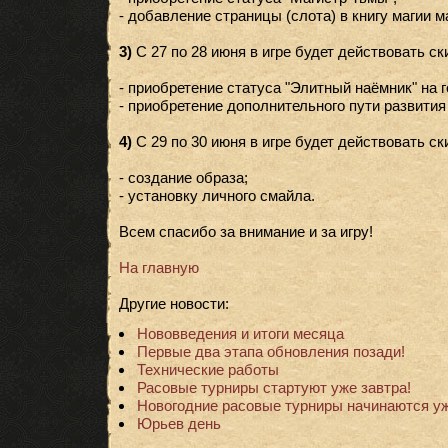
- добавление страницы (слота) в книгу магии м
3)
С 27 по 28 июня в игре будет действовать ск
- приобретение статуса "Элитный наёмник" на г
- приобретение дополнительного пути развития
4)
С 29 по 30 июня в игре будет действовать ск
- создание образа;
- установку личного смайла.
Всем спасибо за внимание и за игру!
На главную
Другие новости:
Нововведения и итоги месяца
Первые два этапа обновления позади!
Технические работы
Расовые турниры стартуют уже завтра!
Новогодние расовые турниры начинаются уж
Юрьев день