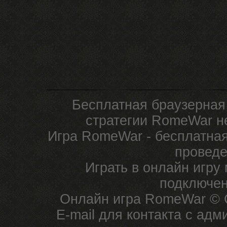
Бесплатная браузерная
стратегии RomeWar не
Игра RomeWar - бесплатная
проведе
Играть в онлайн игру
подключен
Онлайн игра RomeWar © C
E-mail для контакта с ад