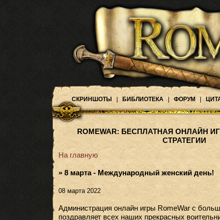
СКРИНШОТЫ
|
БИБЛИОТЕКА
|
ФОРУМ
|
ЦИТ
ROMEWAR: БЕСПЛАТНАЯ ОНЛАЙН ИГ
СТРАТЕГИИ
На главную
» 8 марта - Международный женский день!
08 марта 2022
Администрация онлайн игры RomeWar с больш
поздравляет всех наших прекрасных воительниц