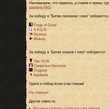
Напоминаем, что правила, условия и призы ту
разделе FAQ
.
За победу в "Битве легионов I лиги" поборются:
Forge of Dead
S.P.Q.R.
Sicarius
Wolves
За победу в "Битве кланов I лиги" поборются:
Vae Victis
Свирепые Кролики
Dragons
Aquitania
Удачи и побед всем участникам!
На главную
Другие новости:
Расовые турниры стартуют уже завтра!