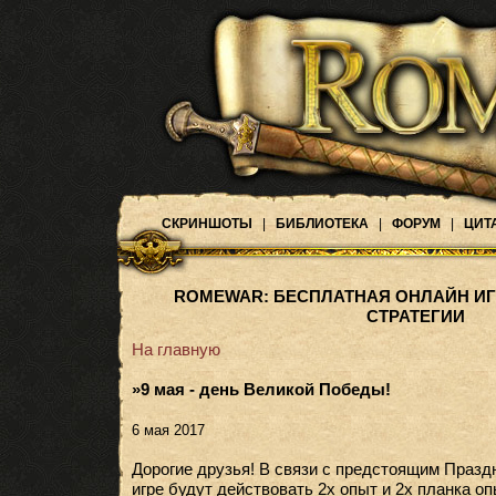
СКРИНШОТЫ
|
БИБЛИОТЕКА
|
ФОРУМ
|
ЦИТ
ROMEWAR: БЕСПЛАТНАЯ ОНЛАЙН ИГ
СТРАТЕГИИ
На главную
»9 мая - день Великой Победы!
6 мая 2017
Дорогие друзья! В связи с предстоящим Праз
игре будут действовать 2х опыт и 2х планка оп