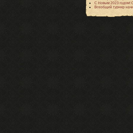
С Новым 2023 годом! 
Всеобщий турнир начи