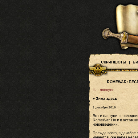
СКРИНШОТЫ
|
БИ
ROMEWAR: БЕС
На главную
» Зима здесь
2 декабря 2016
Вот и наступил последний
RomeWar. Но и в оставше
нововведений.
Прежде всего, в декабре
начнутся уже через недел