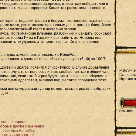
х подарков и повышенных призов, в этом году победителей и
дополнительные сюрпризы. Какие- мы расскажем попозже, в
кторины, подарки, квесты и бонусы - это конечно тоже всё нас
п
кроме всего, уже ставшего привычным для игроков, в ближайшее
полномасштабный квест в несколько этапов.
слухи, что германские племена, разбойники и бандиты собирают
упные города Рима и Галлии и разграбить их. Но когда она
 выяснить не удалось и это может произойти совершенно
оследних изменениях и новинках в RomeWar:
ь арендовать дополнительный слот для руны (6-ой) за 100 TL
а Друзей и Врагов, появился список Игнор. В случае добавления
Римлян в
анете получать от него все личные сообщения- как в общий чат,
Галлов вс
 внимание, если такой игрок будет писать личное сообщение в
Игроков 
нескольким адресатам, включая вас, вы такое сообщение тоже
совый или межрасовый турнир можно только игроков, пробывших
 дня.
Рим 38%
уже на пороге!
оторые другие изменения.
ш любимый RomeWar!
нается уже завтра!