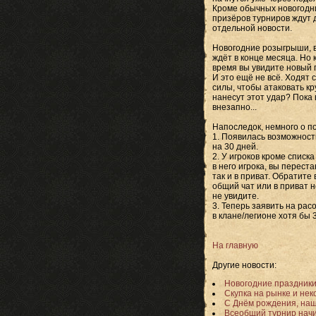
Кроме обычных новогодни
призёров турниров ждут 
отдельной новости.
Новогодние розыгрыши, ви
ждёт в конце месяца. Но 
время вы увидите новый 
И это ещё не всё. Ходят 
силы, чтобы атаковать кр
нанесут этот удар? Пока
внезапно...
Напоследок, немного о п
1. Появилась возможност
на 30 дней.
2. У игроков кроме списк
в него игрока, вы перест
так и в приват. Обратите
общий чат или в приват 
не увидите.
3. Теперь заявить на ра
в клане/легионе хотя бы 3
На главную
Другие новости:
Новогодние праздники 
Скупка на рынке и нек
С Днём рождения, на
Всеобщий турнир начи