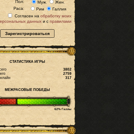
Пол:
Муж.
Жен.
Раса:
Рим
Галлия
Согласен на
обработку моих
ерсональных данных
и с
правилами
Зарегистрироваться
СТАТИСТИКА ИГРЫ
сего
3802
его
2759
онлайн
317
МЕЖРАСОВЫЕ ПОБЕДЫ
62% Галлы