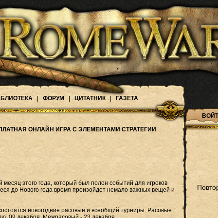
БЛИОТЕКА
|
ФОРУМ
|
ЦИТАТНИК
|
ГАЗЕТА
ВОЙТ
ПЛАТНАЯ ОНЛАЙН ИГРА С ЭЛЕМЕНТАМИ СТРАТЕГИИ
 месяц этого года, который был полон событий для игроков
Повто
еся до Нового года время произойдет немало важных вещей и
 состоятся новогодние расовые и всеобщий турниры. Расовые
ю, 09 декабря. Межрасовый - 23 декабря.