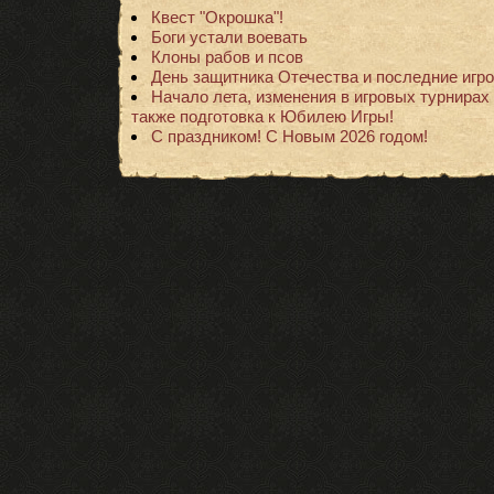
Квест "Окрошка"!
Боги устали воевать
Клоны рабов и псов
День защитника Отечества и последние игро
Начало лета, изменения в игровых турнирах 
также подготовка к Юбилею Игры!
С праздником! С Новым 2026 годом!