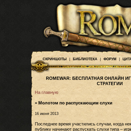
СКРИНШОТЫ
|
БИБЛИОТЕКА
|
ФОРУМ
|
ЦИТ
ROMEWAR: БЕСПЛАТНАЯ ОНЛАЙН ИГ
СТРАТЕГИИ
На главную
» Молотом по распускающим слухи
16 июня 2013
Последнее время участились случаи, когда нек
публику начинают распускать слухи типа – игре