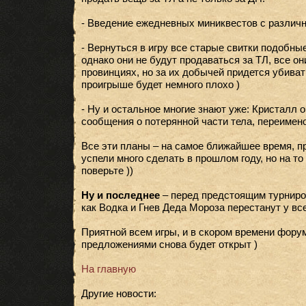
- Введение ежедневных миниквестов с различ
- Вернуться в игру все старые свитки подобные
однако они не будут продаваться за ТЛ, все он
провинциях, но за их добычей придется убиват
проигрыше будет немного плохо )
- Ну и остальное многие знают уже: Кристалл 
сообщения о потерянной части тела, переимено
Все эти планы – на самое ближайшее время, п
успели много сделать в прошлом году, но на т
поверьте ))
Ну и последнее
– перед предстоящим турниро
как Водка и Гнев Деда Мороза перестанут у вс
Приятной всем игры, и в скором времени фору
предложениями снова будет открыт )
На главную
Другие новости: