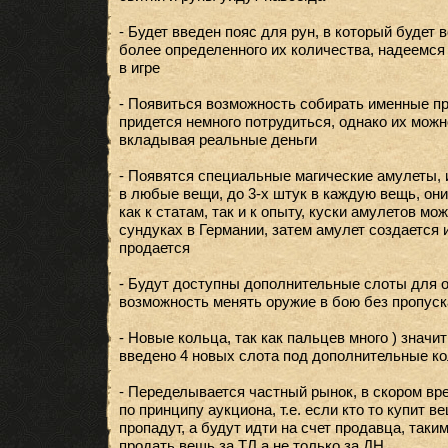
- Будет введен пояс для рун, в который будет
более определенного их количества, надеемся 
в игре
- Появиться возможность собирать именные пр
придется немного потрудиться, однако их можн
вкладывая реальные деньги
- Появятся специальные магические амулеты, 
в любые вещи, до 3-х штук в каждую вещь, они
как к статам, так и к опыту, куски амулетов мо
сундуках в Германии, затем амулет создается 
продается
- Будут доступны дополнительные слоты для о
возможность менять оружие в бою без пропуск
- Новые кольца, так как пальцев много ) значит
введено 4 новых слота под дополнительные ко
- Переделывается частный рынок, в скором вр
по принципу аукциона, т.е. если кто то купит ве
пропадут, а будут идти на счет продавца, так
продать вещь за ТЛ а не только за ДН.