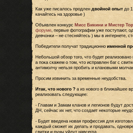
Как уже писалось продлен
двойной опыт
до 1
качайтесь на здоровье )
Объявлен конкурс
Мисс Бикини и Мистер То
форуме
, первые фотографии уже поступают, о
девчонки – не стесняйтесь ) мы в интернете, с
Победители получат традиционно
именной пр
Небольшой обзор того, что будет реализовано
а пока скажем о том, что исправлен баг с свит
антимолчу нельзя пробить и клановыми молча
Просим извинить за временные неудобства.
Итак, что нового ?
а из нового в ближайшее в
реализовать следующее:
- Главам и Замам кланов и легионов будут дос
ДН, сейчас их нет, что создает некоторые неуд
- Будет введена новая профессия для изготовле
каждый сможет их делать и продавать, одновр
свитки и руны уйдут навсегда