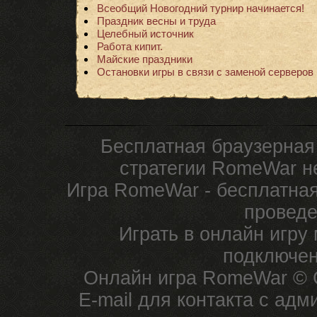
Всеобщий Новогодний турнир начинается!
Праздник весны и труда
Целебный источник
Работа кипит.
Майские праздники
Остановки игры в связи с заменой серверов
Бесплатная браузерная
стратегии RomeWar не
Игра RomeWar - бесплатная
проведе
Играть в онлайн игру
подключен
Онлайн игра RomeWar © C
E-mail для контакта с ад