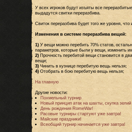
У всех игроков будут изъяты все переразбитые
выдадутся свитки переразбива.
Свиток переразбива будет того же уровня, что
Изменения в системе переразбива вещей:
1)
У вещи можно перебить 70% статов, остальн
параметров, которые были у вещи, изменить их
2)
Прочность перебитой вещи становится в дв
вещи;
3)
Чинить в кузнице перебитую вещь нельзя;
4)
Отобрать в бою перебитую вещь нельзя;
На главную
Другие новости:
Похмельный турнир
Новый принцип атак на шахты, скупка зелий 
День рождения RomeWar!
Расовые турниры стартуют уже завтра!
Майские праздники!
Всеобщий турнир начинается уже завтра!