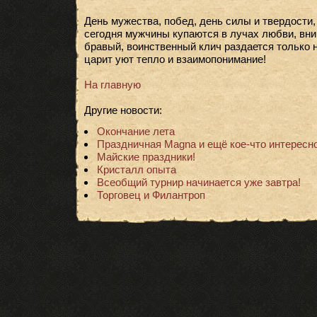
День мужества, побед, день силы и твердости
сегодня мужчины купаются в лучах любви, вни
бравый, воинственный клич раздается только н
царит уют тепло и взаимопонимание!
На главную
Другие новости:
Окончание лета
Праздничная Magna и ещё кое-что интересно
Майские праздники!
Кристалл опыта
Всеобщий турнир начинается уже завтра!
Торговец и Филантроп