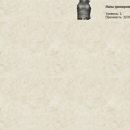
Латы трениров
Уровень:
1
Прочность:
327
Латы Увитрикс
Уровень:
1
Прочность:
100
Удача:
4
Реакция:
3
Меткость:
15
Рейтинг:
+3
Туника Дециев
Уровень:
1
Прочность:
100
Жизнь:
5
Ловкость:
3
Удача:
1
Ярость:
2
Мораль:
1
Меткость:
10
Рейтинг:
+3