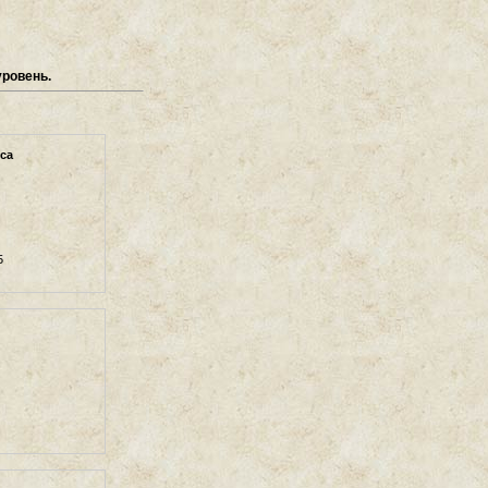
уровень.
са
5