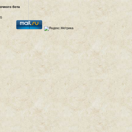
очного бота
65
а