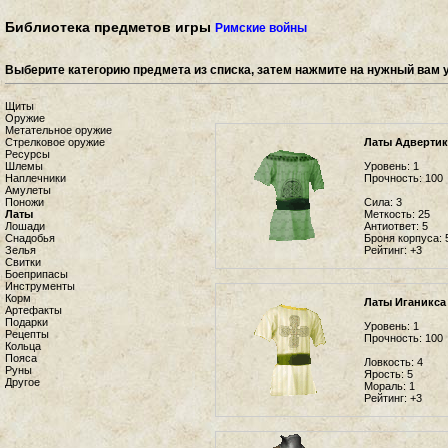
Библиотека предметов игры
Римские войны
Выберите категорию предмета из списка, затем нажмите на нужный вам 
Щиты
Оружие
Метательное оружие
Стрелковое оружие
Латы Адвертик
Ресурсы
Шлемы
Уровень:
1
Наплечники
Прочность:
100
Амулеты
Поножи
Сила:
3
Латы
Меткость:
25
Лошади
Антиответ:
5
Снадобья
Броня корпуса:
Зелья
Рейтинг:
+3
Свитки
Боеприпасы
Инструменты
Корм
Латы Иганикса
Артефакты
Подарки
Уровень:
1
Рецепты
Прочность:
100
Кольца
Пояса
Ловкость:
4
Руны
Ярость:
5
Другое
Мораль:
1
Рейтинг:
+3