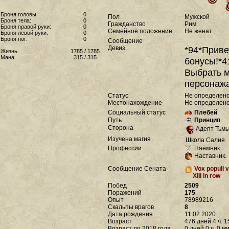
Броня головы:
0
Пол
Мужской
Броня тела:
0
Гражданство
Рим
Броня правой руки:
0
Семейное положение
Не женат
Броня левой руки:
0
Броня ног:
0
Сообщение
Девиз
*94*Приве
Жизнь
1785 / 1785
Мана
315 / 315
бонусы!*4
Выбрать м
персонажа
Статус
Не определен
Местонахождение
Не определен
Социальный статус
Плебей
Путь
Принцип
Сторона
Адепт Тьм
Изучена магия
Школа Салия
Профессии
Наёмник.
Наставник.
Сообщение Сената
Vox populi v
XIII in row
Побед
2509
Поражений
175
Опыт
78989216
Скальпы врагов
8
Дата рождения
11.02.2020
Возраст
476 дней 4 ч. 1
Возраст до 2018 года
0 дней 0 ч. 0 м