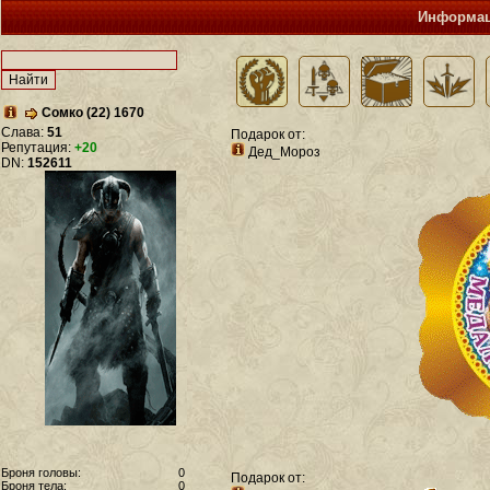
Информац
Сомко (22) 1670
Слава:
51
Подарок от:
Репутация:
+20
Дед_Мороз
DN:
152611
Броня головы:
0
Подарок от:
Броня тела:
0