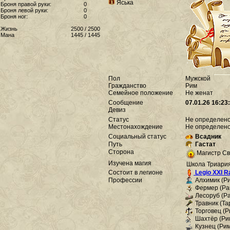
Яська
Броня правой руки:
0
Броня левой руки:
0
Броня ног:
0
Жизнь
2500 / 2500
Мана
1445 / 1445
Пол
Мужской
Гражданство
Рим
Семейное положение
Не женат
Сообщение
07.01.26 16:2
Девиз
Статус
Не определен
Местонахождение
Не определен
Социальный статус
Всадник
Путь
Гастат
Сторона
Магистр С
Изучена магия
Школа Триари
Состоит в легионе
Legio XXI 
Профессии
Алхимик (Рим
Фермер (Рав
Лесоруб (Рав
Травник (Тар
Торговец (Ри
Шахтёр (Рим 
Кузнец (Рим 