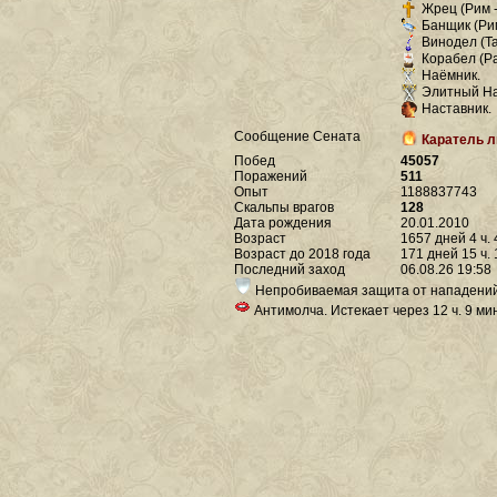
Жрец (Рим - 
Банщик (Рим 
Винодел (Та
Корабел (Ра
Наёмник.
Элитный На
Наставник.
Сообщение Сената
Каратель 
Побед
45057
Поражений
511
Опыт
1188837743
Скальпы врагов
128
Дата рождения
20.01.2010
Возраст
1657 дней 4 ч. 
Возраст до 2018 года
171 дней 15 ч. 
Последний заход
06.08.26 19:58
Непробиваемая защита от нападений. 
Антимолча. Истекает через 12 ч. 9 мин