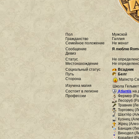
Пол
Мужской
Гражданство
Галлия
Семейное положение
Не женат
Сообщение
Я люблю Rom
Девиз
Статус
Не определен
Местонахождение
Не определен
Социальный статус
Всадник
Путь
Белг
Сторона
Магистр С
Изучена магия
Школа Гельве
Состоит в легионе
Atlantis
на 
Профессии
Фермер (Рав
Лесоруб (Рав
Травник (Лем
Торговец (Ле
Шахтёр (Алез
Кузнец (Алез
Жрец (Алезия
Банщик (Лемо
Винодел (Ле
Корабел (Ра