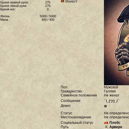
Йонест
Броня правой руки:
275
Броня левой руки:
275
Броня ног:
0
Жизнь
5000 / 5000
Мана
400 / 400
Пол
Мужской
Гражданство
Галлия
Семейное положение
Не женат
Сообщение
¯\_(ツ)_/¯
Девиз
⚽
Статус
Не определен
Местонахождение
Не определен
Социальный статус
Плебс
Путь
Арверн