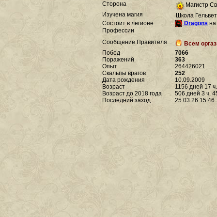
Сторона
Магистр С
Изучена магия
Школа Гельве
Состоит в легионе
Dragons
на
Профессии
Сообщение Правителя
Всем оргаз
Побед
7066
Поражений
363
Опыт
264426021
Скальпы врагов
252
Дата рождения
10.09.2009
Возраст
1156 дней 17 ч.
Возраст до 2018 года
506 дней 3 ч. 4
Последний заход
25.03.26 15:46