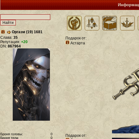
Информац
Оргазм (19) 1681
Слава:
35
Подарок от:
Репутация:
+20
Астарта
DN:
867964
Броня головы:
0
Подарок от:
Броня тела:
0