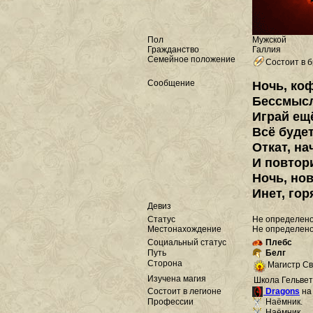
Пол
Мужской
Гражданство
Галлия
Семейное положение
Состоит в б
Сообщение
Ночь, коф
Бессмысл
Играй ещё
Всё будет
Откат, на
И повтори
Ночь, нов
Инет, гор
Девиз
Статус
Не определен
Местонахождение
Не определен
Социальный статус
Плебс
Путь
Белг
Сторона
Магистр С
Изучена магия
Школа Гельве
Состоит в легионе
Dragons
на
Профессии
Наёмник.
Наёмник.