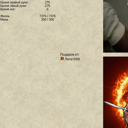
Броня правой руки:
275
Броня левой руки:
275
Броня ног:
0
Жизнь
7375 / 7375
Мана
300 / 300
Подарок от:
Легат666