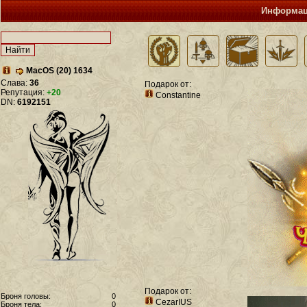
Информац
MacOS (20) 1634
Слава:
36
Подарок от:
Репутация:
+20
Constantine
DN:
6192151
Подарок от:
Броня головы:
0
CezarIUS
Броня тела:
0