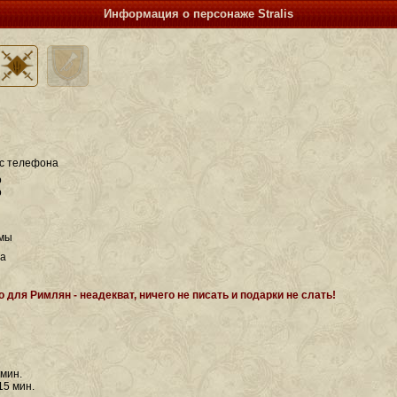
Информация о персонаже Stralis
 с телефона
о
о
ьмы
та
 для Римлян - неадекват, ничего не писать и подарки не слать!
 мин.
15 мин.