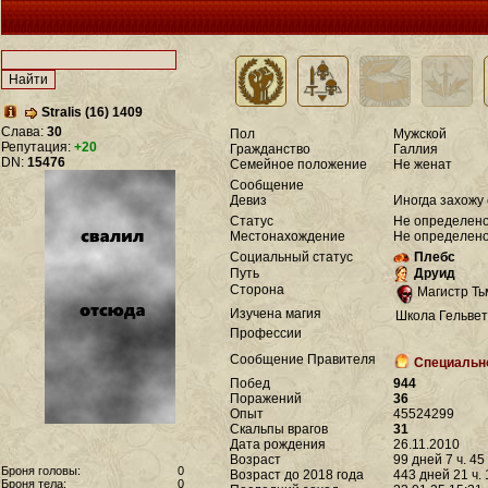
Stralis (16) 1409
Слава:
30
Пол
Мужской
Репутация:
+20
Гражданство
Галлия
DN:
15476
Семейное положение
Не женат
Сообщение
Девиз
Иногда захожу
Статус
Не определен
Местонахождение
Не определен
Социальный статус
Плебс
Путь
Друид
Сторона
Магистр Т
Изучена магия
Школа Гельве
Профессии
Сообщение Правителя
Специально
Побед
944
Поражений
36
Опыт
45524299
Скальпы врагов
31
Дата рождения
26.11.2010
Возраст
99 дней 7 ч. 45
Броня головы:
0
Возраст до 2018 года
443 дней 21 ч. 
Броня тела:
0