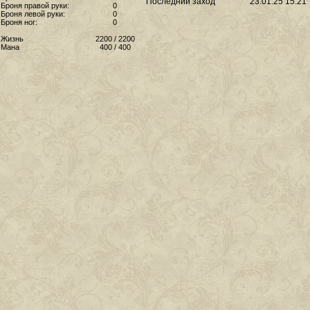
Последний заход
23.01.25 15:21
Броня правой руки:
0
Броня левой руки:
0
Броня ног:
0
Жизнь
2200 / 2200
Мана
400 / 400